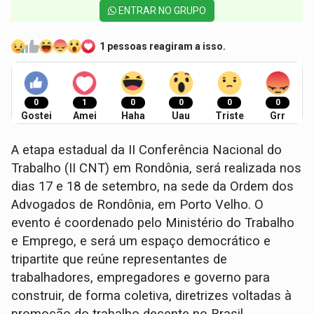
ENTRAR NO GRUPO
1 pessoas reagiram a isso.
0
1
0
0
0
0
Gostei
Amei
Haha
Uau
Triste
Grr
A etapa estadual da II Conferência Nacional do
Trabalho (II CNT) em Rondônia, será realizada nos
dias 17 e 18 de setembro, na sede da Ordem dos
Advogados de Rondônia, em Porto Velho. O
evento é coordenado pelo Ministério do Trabalho
e Emprego, e será um espaço democrático e
tripartite que reúne representantes de
trabalhadores, empregadores e governo para
construir, de forma coletiva, diretrizes voltadas à