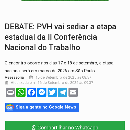
ELEIÇÕES 2026:
Patrimônio de candidata a deputada federal do PL salta R$ 1 m
VÍDEO:
Quadrilha é flagrada com cerca de 200 porções
DEBATE: PVH vai sediar a etapa
estadual da II Conferência
Nacional do Trabalho
O encontro ocorre nos dias 17 e 18 de setembro, e etapa
nacional será em março de 2026 em São Paulo
15 de Setembro de 2025 às 08:57
Assessoria
Atualizada em : 16 de Setembro de 2025 às 09:37
Print
WhatsApp
Facebook
Messenger
Twitter
Telegram
Email
Siga a gente no Google News
Compartilhar no Whatsapp