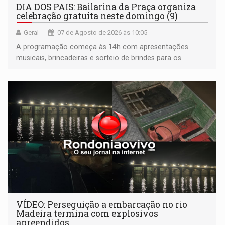
DIA DOS PAIS: Bailarina da Praça organiza
celebração gratuita neste domingo (9)
Geral
07 de Agosto de 2026 às 10:05
A programação começa às 14h com apresentações
musicais, brincadeiras e sorteio de brindes para os
participantes. Às 17h, o evento terá o tradicional corte de
bolo e canto de parabéns dedicado aos pais
VÍDEO: Perseguição a embarcação no rio
Madeira termina com explosivos
apreendidos