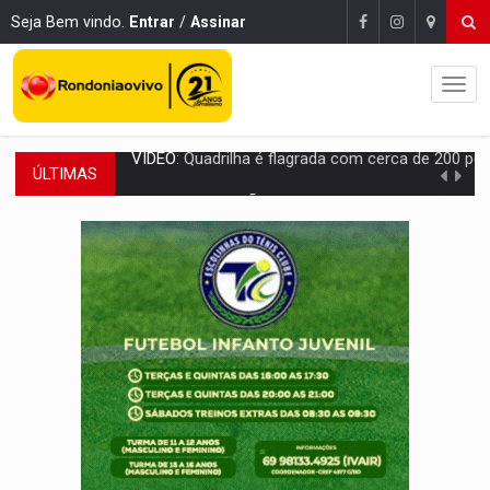
Seja Bem vindo.
Entrar
/
Assinar
ÚLTIMAS
BAIRRO TEIXEIRÃO:
MPF cobra regularização fundiária da comunid
SUCESSO NA ABERTURA:
2ª Feira Rondônia Empreendedora segue no Espaço Alternativ
REESTRUTURAÇÃO:
Secretário da Seinfra de Porto Velho pede exon
SAÚDE INDÍGENA:
Pirahã terão consultas e exames especializados durante 
ECONOMIA:
Dia dos pais deve movimentar R$ 8,5 bilhões e RO projet
DIA DOS PAIS:
Bailarina da Praça organiza celebração gratuita nes
VÍDEO:
Perseguição a embarcação no rio Madeira termina com explosivo
MEGA SENA:
Prêmio acumula para R$ 165 milhõe