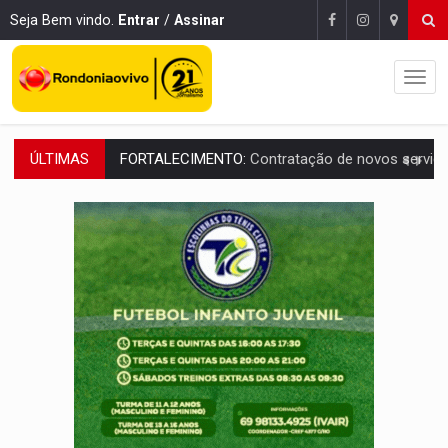
Seja Bem vindo.
Entrar
/
Assinar
ÚLTIMAS
FORTALECIMENTO:
Contratação de novos servidores reforça equipes do Cad Úni
URGENTE:
Condutor de carro avança cruzamento e deixa motociclista
'OS OLHOS DO BRASIL':
Emanuel Neri transforma indignação e esperança em roc
SOB INVESTIGAÇÃO:
Dentista de PVH é denunciado por transmitir HIV a
ESQUEMA DE FRAUDES:
Polícia Civil deflagra a terceira fase da Oper
ASSESSOR FLAGRADO:
Empresa e ONG que recebeu R$ 12 mi em emendas estão
INFLUENCIARIA ELEIÇÕES:
Justiça Eleitoral manda tirar vídeo com suposta d
CONEXÃO RONDONIAOVIVO:
Marcio Barreto, pres. da ABAV-RO, alerta sobre golpes 