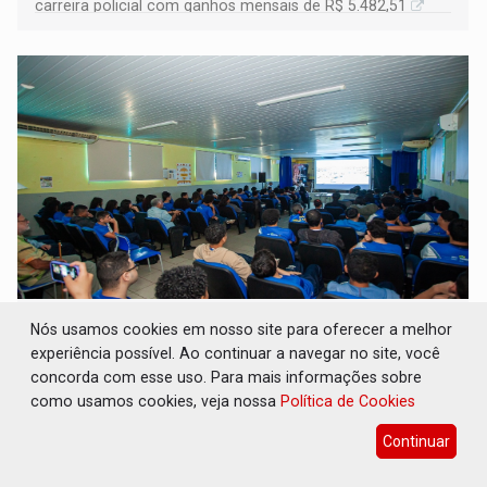
carreira policial com ganhos mensais de R$ 5.482,51
CINEAMAZÔNIA: Filmes rondonienses
Nós usamos cookies em nosso site para oferecer a melhor
provocam debate sobre temas urgentes
experiência possível. Ao continuar a navegar no site, você
entre estudantes
concorda com esse uso. Para mais informações sobre
Cultura
06 de Agosto de 2026 às 08:51
como usamos cookies, veja nossa
Política de Cookies
Mostra cinematográfica foi realizada na Escola Estadual
Continuar
Bela Vista, em Porto Velho