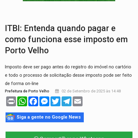
Publicação Legal:
CONVOCAÇÃO DAS ELEIÇÕES: S
RO EMPREENDEDORA:
2ª edição da feira começa nesta quinta-feira (6) no 
ITBI: Entenda quando pagar e
como funciona esse imposto em
Porto Velho
Imposto deve ser pago antes do registro do imóvel no cartório
e todo o processo de solicitação desse imposto pode ser feito
de forma on-line
02 de Setembro de 2025 às 14:48
Prefeitura de Porto Velho
Print
WhatsApp
Facebook
Messenger
Twitter
Telegram
Email
Siga a gente no Google News