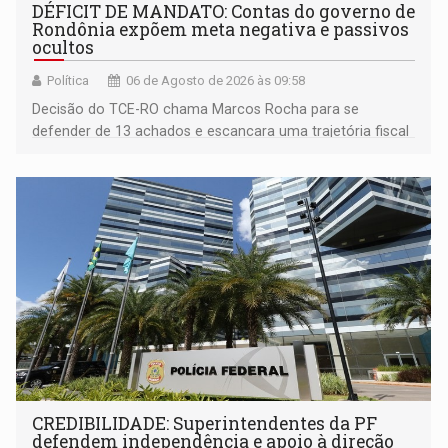
DÉFICIT DE MANDATO: Contas do governo de
Rondônia expõem meta negativa e passivos
ocultos
Política
06 de Agosto de 2026 às 09:58
Decisão do TCE-RO chama Marcos Rocha para se
defender de 13 achados e escancara uma trajetória fiscal
que o próximo governador herda já no primeiro dia de
mandato
CREDIBILIDADE: Superintendentes da PF
defendem independência e apoio à direção