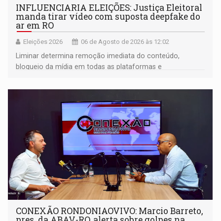
INFLUENCIARIA ELEIÇÕES: Justiça Eleitoral
manda tirar vídeo com suposta deepfake do
ar em RO
Eleições 2026
06 de Agosto de 2026 às 12:02
Liminar determina remoção imediata do conteúdo,
bloqueio da mídia em todas as plataformas e
identificação do autor da publicação
CONEXÃO RONDONIAOVIVO: Marcio Barreto,
pres. da ABAV-RO, alerta sobre golpes na