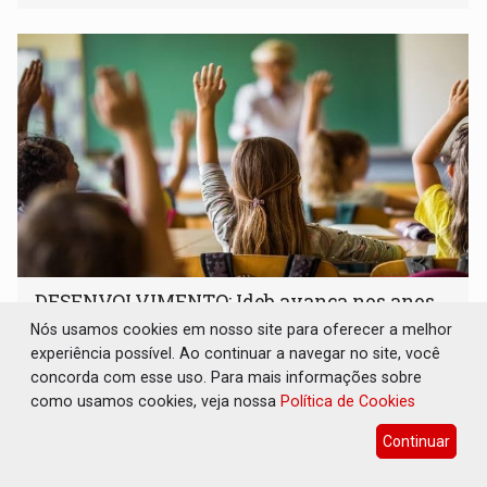
milhares de participantes e espectadores no município
DESENVOLVIMENTO: Ideb avança nos anos
iniciais do ensino fundamental em
Nós usamos cookies em nosso site para oferecer a melhor
Rondônia
experiência possível. Ao continuar a navegar no site, você
Comunidade
06 de Agosto de 2026 às 14:30
concorda com esse uso. Para mais informações sobre
como usamos cookies, veja nossa
Política de Cookies
Indicadores de 2025 crescem nos anos iniciais do ensino
fundamental e se mantêm nos anos finais; e no ensino
Continuar
médio