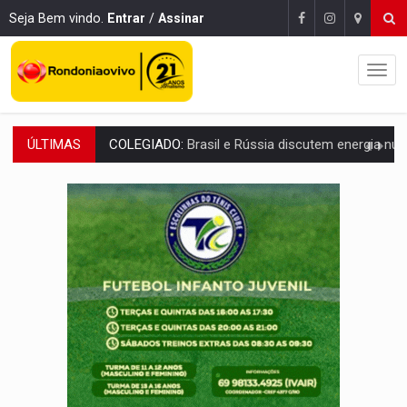
Seja Bem vindo.
Entrar
/
Assinar
ÚLTIMAS
URGENTE:
Colisão entre caminhão e carro deixa quatro mortos e um em est
ENCONTRO:
Amazônia Negra ganha projeção nacional com participação de M
PREVISÃO:
Porto Velho tem chances de chuvas isoladas nesta se
SINDICATOS UNIDOS:
Assembleia Geral delibera greve da educação municip
PROCESSO SELETIVO:
Rondoniaovivo abre oficina de Comunicação com oportunidade
AGOSTO LILÁS:
MPRO lança de portal e promove reflexão sobre trajetória da Le
REGULARIZAÇÃO:
Refis 2026 segue até o fim do ano para regulariz
ROLIM DE MOURA:
Programa da Energisa beneficia 60 famílias com geladeiras e