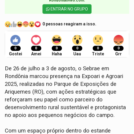
Rondoniaovivo.com.​
ENTRAR NO GRUPO
0 pessoas reagiram a isso.
0
0
0
0
0
0
Gostei
Amei
Haha
Uau
Triste
Grr
De 26 de julho a 3 de agosto, o Sebrae em
Rondônia marcou presença na Expoari e Agroari
2025, realizadas no Parque de Exposições de
Ariquemes (RO), com ações estratégicas que
reforçaram seu papel como parceiro do
desenvolvimento rural sustentável e protagonista
no apoio aos pequenos negócios do campo.
Com um espaço próprio dentro do estande