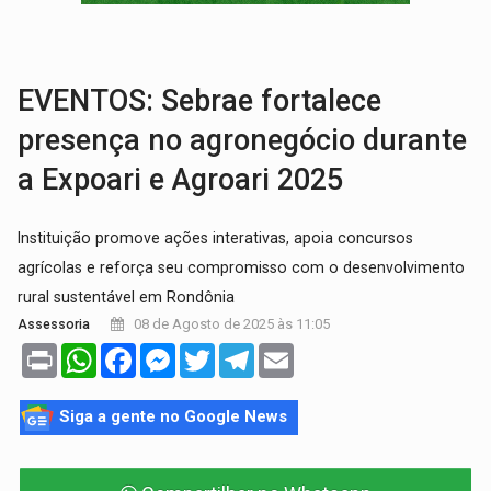
DEEPFAKE:
Sancionada lei contra violência sexual infantil na inte
COLEGIADO:
Brasil e Rússia discutem energia nuclear, defesa e ciênc
EVENTOS: Sebrae fortalece
presença no agronegócio durante
a Expoari e Agroari 2025
Instituição promove ações interativas, apoia concursos
agrícolas e reforça seu compromisso com o desenvolvimento
rural sustentável em Rondônia
08 de Agosto de 2025 às 11:05
Assessoria
Print
WhatsApp
Facebook
Messenger
Twitter
Telegram
Email
Siga a gente no Google News