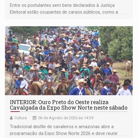
Entre os postulantes sem bens declarados à Justiça
Eleitoral estão ocupantes de cargos públicos, como a
deputada federal Cristiane Lopes (PODE), o vereador
Pedro Geovar (PP) e a vice-prefeita Magna dos Anjos
(NOVO)
INTERIOR: Ouro Preto do Oeste realiza
Cavalgada da Expo Show Norte neste sábado
Cultura
06 de Agosto de 2026 às 14:39
Tradicional desfile de cavaleiros e amazonas abre a
programação da Expo Show Norte 2026 e deve reunir