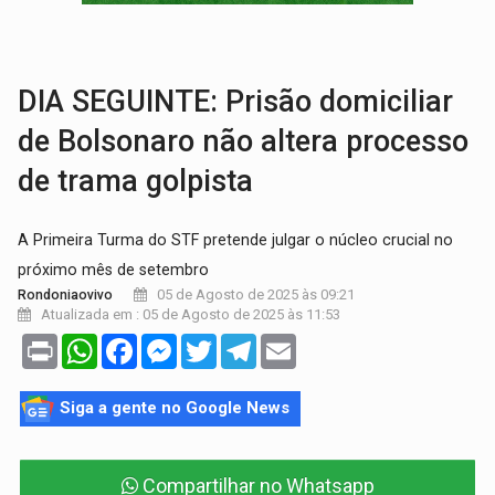
AMOR PERDIDO DÓI:
Luto amoroso não tem prazo, mas exige aten
TECNOLOGIA:
Empresas de Xangai aprimoram robôs de IA incorporada em 
DIA SEGUINTE: Prisão domiciliar
de Bolsonaro não altera processo
de trama golpista
A Primeira Turma do STF pretende julgar o núcleo crucial no
próximo mês de setembro
05 de Agosto de 2025 às 09:21
Rondoniaovivo
Atualizada em : 05 de Agosto de 2025 às 11:53
Print
WhatsApp
Facebook
Messenger
Twitter
Telegram
Email
Siga a gente no Google News
Compartilhar no Whatsapp