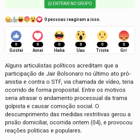
ENTRAR NO GRUPO
0 pessoas reagiram a isso.
0
0
0
0
0
0
Gostei
Amei
Haha
Uau
Triste
Grr
Alguns articulistas políticos acreditam que a
participação de Jair Bolsonaro no último ato pró-
anistia e contra o STF, via chamada de vídeo, teria
ocorrido de forma proposital. Entre os motivos
seria atrasar o andamento processual da trama
golpista e causar comoção social. O
descumprimento das medidas restritivas gerou a
prisão domiciliar, ocorrida ontem (04), e provocou
reações politicas e populares.