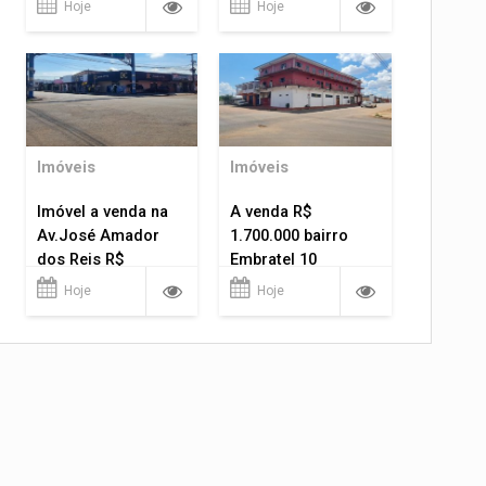
Hoje
Hoje
Imóveis
Imóveis
Imóvel a venda na
A venda R$
Av.José Amador
1.700.000 bairro
dos Reis R$
Embratel 10
1.400.000
apartamentos!
Hoje
Hoje