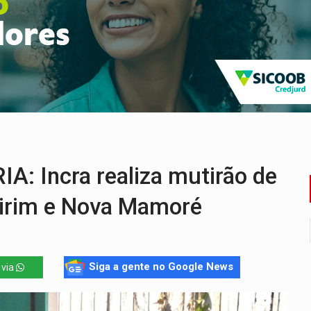
programa internacional para acelerar negócios
 em obra de recapeamento na BR-364
 entre redes municipais de Rondônia
gionais e reúne mais de 7,3 mil participantes
e insegurança na Estrada dos Periquitos
romove reflexão sobre trajetória da Lei Maria da Penha
 Incra realiza mutirão de
irim e Nova Mamoré
Siga a gente no Google News
 via