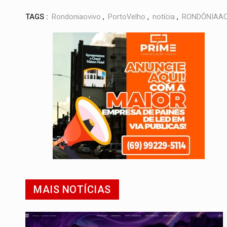
TAGS :
Rondoniaovivo
,
PortoVelho
,
notícia
,
RONDÔNIAAO
MAIS NOTÍCIAS