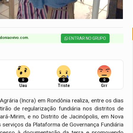
doniaovivo.com.​
ENTRAR NO GRUPO
0
0
0
Uau
Triste
Grr
Agrária (Incra) em Rondônia realiza, entre os dias
rão de regularização fundiária nos distritos de
ará-Mirim, e no Distrito de Jacinópolis, em Nova
os serviços da Plataforma de Governança Fundiária
 acesso à documentação da terra e promovendo