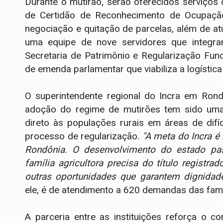
Durante o mutirão, serão oferecidos serviços
de Certidão de Reconhecimento de Ocupação 
negociação e quitação de parcelas, além de at
uma equipe de nove servidores que integram
Secretaria de Patrimônio e Regularização Fun
de emenda parlamentar que viabiliza a logística
O superintendente regional do Incra em Rondô
adoção do regime de mutirões tem sido uma 
direto às populações rurais em áreas de difí
processo de regularização.
"A meta do Incra é
Rondônia. O desenvolvimento do estado pas
família agricultora precisa do título registrad
outras oportunidades que garantem dignidad
ele, é de atendimento a 620 demandas das famíl
A parceria entre as instituições reforça o 