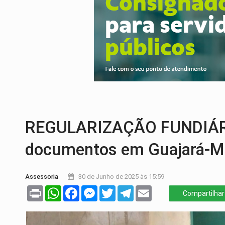
AMPLIAÇÃO:
IGs de Rondônia entram em 
VÍDEO:
Acidente envolve cinco veículos
EDUCAÇÃO:
Corumbiara lidera Ideb 2025
COMPETIÇÕES:
Joer 2026 inicia fases re
PERIGO:
Moradores denunciam escuridão 
AGOSTO LILÁS:
MPRO lança de portal e p
REGULARIZAÇÃO FUNDIÁRIA:
documentos em Guajará-M
Assessoria
30 de Junho de 2025 às 15:59
Print
WhatsApp
Facebook
Messenger
Twitter
Telegram
Email
Compartilhar