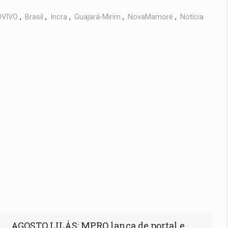
VIVO
,
Brasil
,
Incra
,
Guajará-Mirim
,
NovaMamoré
,
Notícia
AGOSTO LILÁS: MPRO lança de portal e