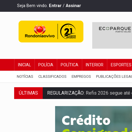
Seja Bem vindo.
Entrar
/
Assinar
INICIAL
POLÍCIA
POLÍTICA
INTERIOR
ESPORTES
NOTÍCIAS
CLASSIFICADOS
EMPREGOS
PUBLICAÇÕES LEGA
ÚLTIMAS
REGULARIZAÇÃO:
Refis 2026 segue até o
ROLIM DE MOURA:
Programa da Energisa
VIOLÊNCIA VICÁRIA:
MPRO obtém conden
INDISPONÍVEL:
Transparência do Cindero