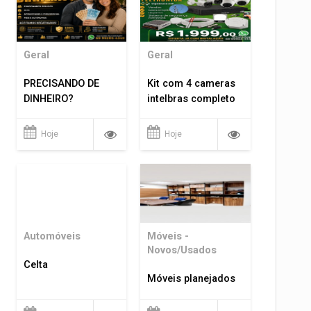
Geral
Geral
PRECISANDO DE
Kit com 4 cameras
DINHEIRO?
intelbras completo
Hoje
Hoje
Automóveis
Móveis -
Novos/Usados
Celta
Móveis planejados