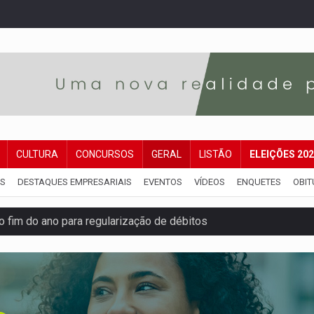
CULTURA
CONCURSOS
GERAL
LISTÃO
ELEIÇÕES 20
IS
DESTAQUES EMPRESARIAIS
EVENTOS
VÍDEOS
ENQUETES
OBIT
 fim do ano para regularização de débitos
 beneficia 60 famílias com geladeiras e ventiladores novos
ação de réu a 21 anos de prisão em Espigão do Oeste
ndônia apresenta indisponibilidade com erro 451