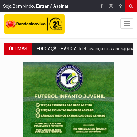
Seja Bem vindo.
Entrar
/
Assinar
ÚLTIMAS
EDUCAÇÃO BÁSICA:
Ideb avança nos anos iniciais do ensino fundame
CONTA DIFÍCIL:
Com as novidades na corrida ao Senado as contas ficara
CH4C1NA:
Disputa entre PCC e CV deixa dez mortos em cinco di
IMUNIZAÇÃO:
Prefeitura inicia campanha de multivacinação para crianças 
QUIRINUS:
Draco faz operação para prender faccionados que atacaram proved
TRAFICANTE PRESO:
Operação Brasil Contra o Crime apreende quase meia to
SUPER EL NIÑO:
Trabalho inédito vai garantir água potável para comunidades
FAMÍLIA MORREU:
Identificadas as cinco vítimas de acidente na BR-364, entr