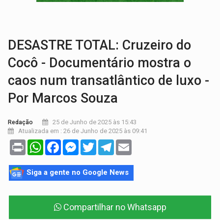
ELEIÇÕES 2026:
Candidata a deputada federal em Rondônia declara draga de g
VÍDEO:
Casal de garimpeiros é preso com mercúrio em estepe,
DESASTRE TOTAL: Cruzeiro do
Cocô - Documentário mostra o
caos num transatlântico de luxo -
Por Marcos Souza
25 de Junho de 2025 às 15:43
Redação
Atualizada em : 26 de Junho de 2025 às 09:41
Print
WhatsApp
Facebook
Messenger
Twitter
Telegram
Email
Siga a gente no Google News
Compartilhar no Whatsapp