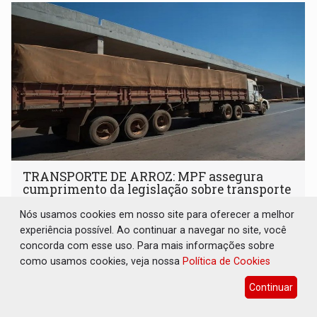
TRANSPORTE DE ARROZ: MPF assegura
cumprimento da legislação sobre transporte
de cargas por empresa
Nós usamos cookies em nosso site para oferecer a melhor
Geral
06 de Agosto de 2026 às 19:30
experiência possível. Ao continuar a navegar no site, você
concorda com esse uso. Para mais informações sobre
Compromisso prevê adequação das operações às normas
como usamos cookies, veja nossa
Política de Cookies
de trânsito e destinação de R$ 113 mil para fortalecer a
fiscalização da Polícia Rodoviária Federal
Continuar