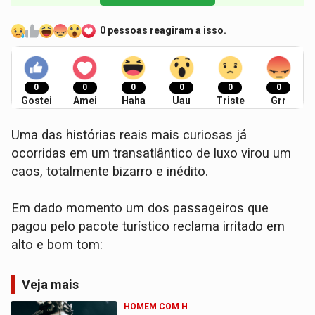
0 pessoas reagiram a isso.
0
0
0
0
0
0
Gostei
Amei
Haha
Uau
Triste
Grr
Uma das histórias reais mais curiosas já
ocorridas em um transatlântico de luxo virou um
caos, totalmente bizarro e inédito.
Em dado momento um dos passageiros que
pagou pelo pacote turístico reclama irritado em
alto e bom tom:
Veja mais
HOMEM COM H