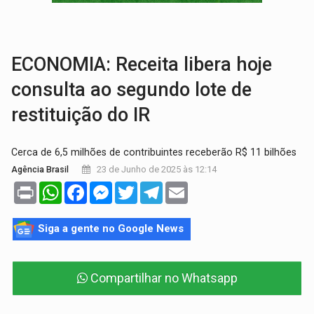
POSSESSÃO DE DEBORAH LOGAN:
Terror mistura mistério e filmagens quase
TRANSPARÊNCIA:
TCE reúne candidatos ao Governo e apresenta diagnó
ECONOMIA: Receita libera hoje
consulta ao segundo lote de
restituição do IR
Cerca de 6,5 milhões de contribuintes receberão R$ 11 bilhões
23 de Junho de 2025 às 12:14
Agência Brasil
Print
WhatsApp
Facebook
Messenger
Twitter
Telegram
Email
Siga a gente no Google News
Compartilhar no Whatsapp