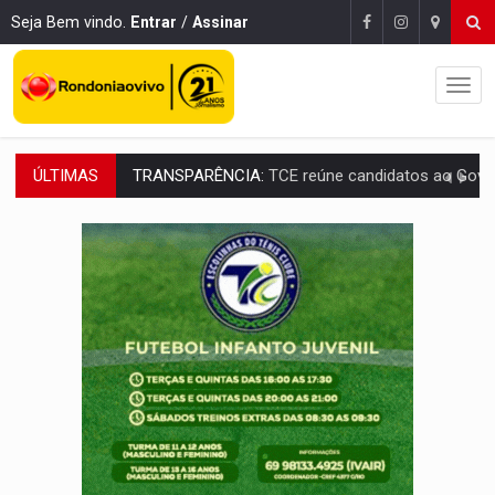
Seja Bem vindo.
Entrar
/
Assinar
ÚLTIMAS
ELAS DECIDEM:
Mulheres são maioria e representam 52% do eleitorado de 
NO CARRO:
Homem é preso com pistola 9mm durante abordagem da Força Tát
TRÁGICO:
Pai do 'Xandy Motocross' morre em acidente
VÍDEO:
Motorista de caminhonete morre preso às ferragens em colisão com
LAZER:
Seis lugares gratuitos para aproveitar o fim de semana e
VÍDEO:
FTICCO e Força Tática prendem membro do CV com arma e drogas em
INCLUSÃO:
Prefeitura fortalece parceria com a APAE para ampliar ações v
DEFESA:
Exército testa inovações no combate a drones durante exerc