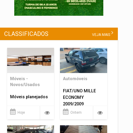
CLASSIFICADOS
VEJA MAIS
Móveis -
Automóveis
Novos/Usados
FIAT/UNO MILLE
Móveis planejados
ECONOMY
2009/2009
Hoje
Ontem