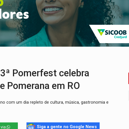
as Somos Nós será apresentado na capital
tocicleta em frente de academia
nos de emancipação com programação esportiva
sença de plástico ou petróleo em ovos
tacam casal de idosos na zona Leste
CV são presos com moto furtada e adulterada
ª Pomerfest celebra
dade Pomerana em RO
no com um dia repleto de cultura, música, gastronomia e
Siga a gente no Google News
 via