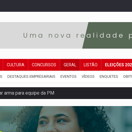
CULTURA
CONCURSOS
GERAL
LISTÃO
ELEIÇÕES 20
IS
DESTAQUES EMPRESARIAIS
EVENTOS
VÍDEOS
ENQUETES
OBIT
r arma para equipe da PM
ante briga entre vizinhos
dem 12 kg de skunk e arma que iam para o Sudeste
resos com armas e drogas após crime de tortur@