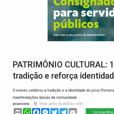
ENTRADA GRATUITA:
Espetáculo As Mari
VÍDEO:
Três são presos após furto de mo
CELEBRAÇÃO:
Cerejeiras completa 43 a
SAÚDE:
Anvisa desmente boato sobre pre
VÍDEO:
Pitbulls fogem de residência e a
NO FLAGRA:
'Churrasco' e comparsas do 
PATRIMÔNIO CULTURAL: 13
tradição e reforça identi
O evento celebrou a tradição e a identidade do povo Pomera
manifestações típicas da comunidade
assessoria
18 de Junho de 2025 às 14:05
Print
WhatsApp
Facebook
Messenger
Twitter
Telegram
Email
Compartilhar