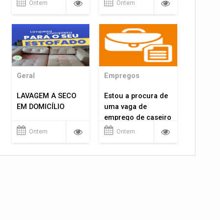
Ontem
Ontem
MONTAGEM GRATIS
Geral
Empregos
LAVAGEM A SECO
Estou a procura de
EM DOMICÍLIO
uma vaga de
emprego de caseiro
em porto velho
Ontem
Ontem
rondônia