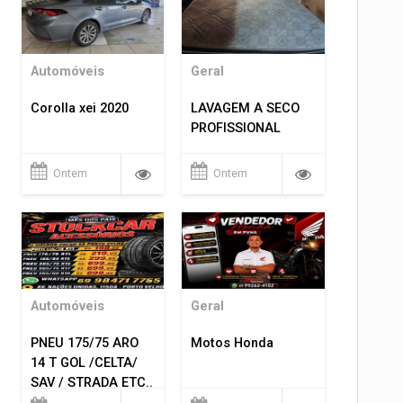
Automóveis
Geral
Corolla xei 2020
LAVAGEM A SECO
PROFISSIONAL
Ontem
Ontem
Automóveis
Geral
PNEU 175/75 ARO
Motos Honda
14 T GOL /CELTA/
SAV / STRADA ETC..
R$ 219,99