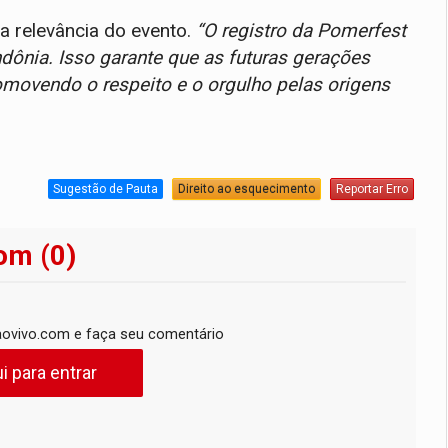
 a relevância do evento.
“O registro da Pomerfest
ônia. Isso garante que as futuras gerações
romovendo o respeito e o orgulho pelas origens
Sugestão de Pauta
Direito ao esquecimento
Reportar Erro
om (0)
ovivo.com e faça seu comentário
i para entrar