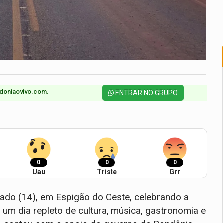
doniaovivo.com.​
ENTRAR NO GRUPO
0
0
0
Uau
Triste
Grr
bado (14), em Espigão do Oeste, celebrando a
um dia repleto de cultura, música, gastronomia e