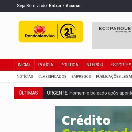
Seja Bem vindo.
Entrar
/
Assinar
INICIAL
POLÍCIA
POLÍTICA
INTERIOR
ESPORTES
NOTÍCIAS
CLASSIFICADOS
EMPREGOS
PUBLICAÇÕES LEGA
ÚLTIMAS
URGENTE:
Homem é baleado após aponta
GRAVE:
Homem é esfaqueado no peito dur
VÍDEO:
Denarc e Receita Federal apreen
OPERAÇÃO DA PC:
Membros do CV são p