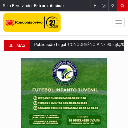
Seja Bem vindo.
Entrar
/
Assinar
ÚLTIMAS
EM 18 MESES:
Léo Moraes entrega o que não conseguiram em anos na educaçã
ELEIÇÕES 2026:
Candidata a deputada federal em Rondônia declara draga de g
VÍDEO:
Casal de garimpeiros é preso com mercúrio em estepe,
EDUCAÇÃO BÁSICA:
Ideb avança nos anos iniciais do ensino fundame
CONTA DIFÍCIL:
Com as novidades na corrida ao Senado as contas ficara
CH4C1NA:
Disputa entre PCC e CV deixa dez mortos em cinco di
IMUNIZAÇÃO:
Prefeitura inicia campanha de multivacinação para crianças 
QUIRINUS:
Draco faz operação para prender faccionados que atacaram proved