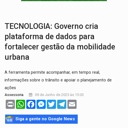
FUTEBOL:
Confira classificados e detalhes do sorteio da Copa do
Publicação Legal:
CONCORRÊNCIA Nº 90504/2025/
TECNOLOGIA: Governo cria
plataforma de dados para
fortalecer gestão da mobilidade
urbana
A ferramenta permite acompanhar, em tempo real,
informações sobre o trânsito e apoiar o planejamento de
ações
09 de Junho de 2025 às 15:03
Assessoria
Print
WhatsApp
Facebook
Messenger
Twitter
Telegram
Email
Siga a gente no Google News