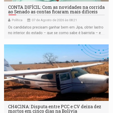
CONTA DIFÍCIL: Com as novidades na corrida
ao Senado as contas ficaram mais difíceis
Política
07 de Agosto de 2026 às 08:21
Os candidatos precisam ganhar bem em Jipa, obter lastro
no interior do estado – que se como sabe é bairrista – e
vir para a capital beliscando alguma coisa para se
garantir
CH4C1NA: Disputa entre PCC e CV deixa dez
mortos em cinco dias na Bolívia