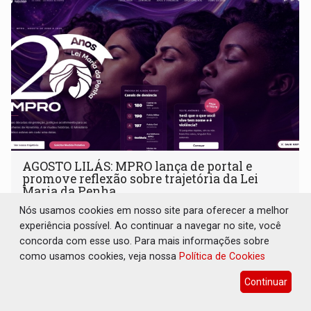
AGOSTO LILÁS: MPRO lança de portal e
promove reflexão sobre trajetória da Lei
Maria da Penha
Nós usamos cookies em nosso site para oferecer a melhor
Geral
06 de Agosto de 2026 às 17:15
experiência possível. Ao continuar a navegar no site, você
Palestra "Da constitucionalidade à atualidade: trajetória
concorda com esse uso. Para mais informações sobre
institucional de proteção às mulheres” foi proferida pela
como usamos cookies, veja nossa
Política de Cookies
procuradora de Justiça do Ministério Público do Estado de
Goiás
Continuar