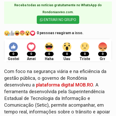
Receba todas as notícias gratuitamente no WhatsApp do
Rondoniaovivo.com.​
ENTRAR NO GRUPO
0 pessoas reagiram a isso.
0
0
0
0
0
0
Gostei
Amei
Haha
Uau
Triste
Grr
Com foco na segurança viária e na eficiência da
gestão pública, o governo de Rondônia
desenvolveu a
plataforma digital MOB.RO
. A
ferramenta desenvolvida pela Superintendência
Estadual de Tecnologia da Informação e
Comunicação (Setic), permite acompanhar, em
tempo real, informações sobre o trânsito e apoiar