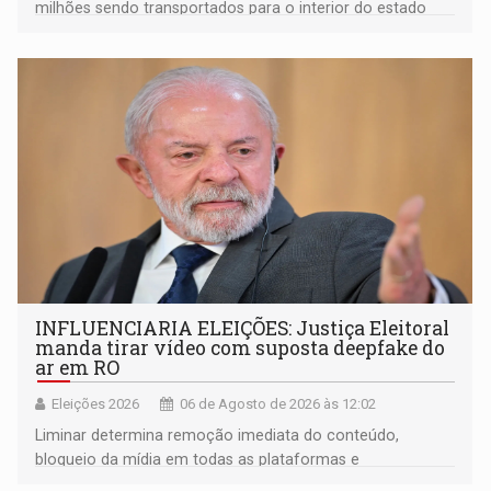
milhões sendo transportados para o interior do estado
movimentou o meio político pela clara e inequívoca
ligação do suspeito com um deputado federal do União
Brasil por Rondônia
INFLUENCIARIA ELEIÇÕES: Justiça Eleitoral
manda tirar vídeo com suposta deepfake do
ar em RO
Eleições 2026
06 de Agosto de 2026 às 12:02
Liminar determina remoção imediata do conteúdo,
bloqueio da mídia em todas as plataformas e
identificação do autor da publicação