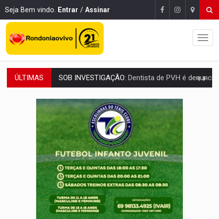
Seja Bem vindo.
Entrar
/
Assinar
ÚLTIMAS
ESQUEMA DE FRAUDES:
Polícia Civil deflagra a terceira fase da Oper
ASSESSOR FLAGRADO:
Empresa e ONG que recebeu R$ 12 mi em emendas estão
INFLUENCIARIA ELEIÇÕES:
Justiça Eleitoral manda tirar vídeo com suposta d
CONEXÃO RONDONIAOVIVO:
Marcio Barreto, pres. da ABAV-RO, alerta sobre golpes 
DA RECICLAGEM AO SUCESSO:
A trajetória de superação de Car
'RIO OMERÊ':
MPF pede condenação do Banco do Brasil por financiar atividade
INFRAESTRUTURA:
Vilhena realiza audiência pública sobre moderniz
SEM SISTEMA:
Falha afeta atendimentos na Policlínica Os