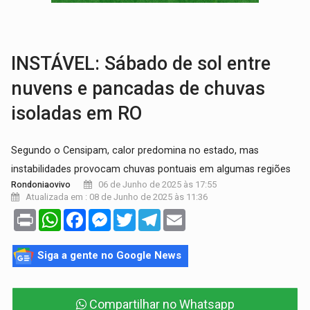
'OS OLHOS DO BRASIL':
Emanuel Neri transforma indignação e esperança em roc
SOB INVESTIGAÇÃO:
Dentista de PVH é denunciado por transmitir HIV a
INSTÁVEL: Sábado de sol entre
nuvens e pancadas de chuvas
isoladas em RO
Segundo o Censipam, calor predomina no estado, mas
instabilidades provocam chuvas pontuais em algumas regiões
06 de Junho de 2025 às 17:55
Rondoniaovivo
Atualizada em : 08 de Junho de 2025 às 11:36
Print
WhatsApp
Facebook
Messenger
Twitter
Telegram
Email
Siga a gente no Google News
Compartilhar no Whatsapp