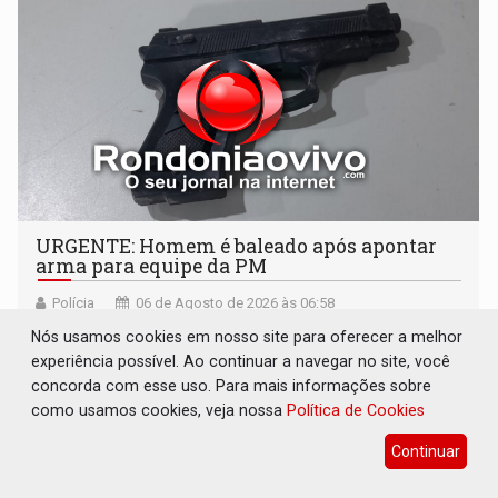
URGENTE: Homem é baleado após apontar
arma para equipe da PM
Polícia
06 de Agosto de 2026 às 06:58
Ele foi socorrido ao hospital João Paulo II
Nós usamos cookies em nosso site para oferecer a melhor
experiência possível. Ao continuar a navegar no site, você
concorda com esse uso. Para mais informações sobre
como usamos cookies, veja nossa
Política de Cookies
Continuar