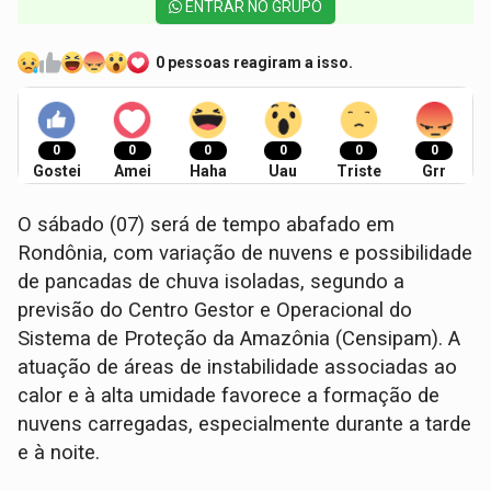
ENTRAR NO GRUPO
0 pessoas reagiram a isso.
0
0
0
0
0
0
Gostei
Amei
Haha
Uau
Triste
Grr
O sábado (07) será de tempo abafado em
Rondônia, com variação de nuvens e possibilidade
de pancadas de chuva isoladas, segundo a
previsão do Centro Gestor e Operacional do
Sistema de Proteção da Amazônia (Censipam). A
atuação de áreas de instabilidade associadas ao
calor e à alta umidade favorece a formação de
nuvens carregadas, especialmente durante a tarde
e à noite.