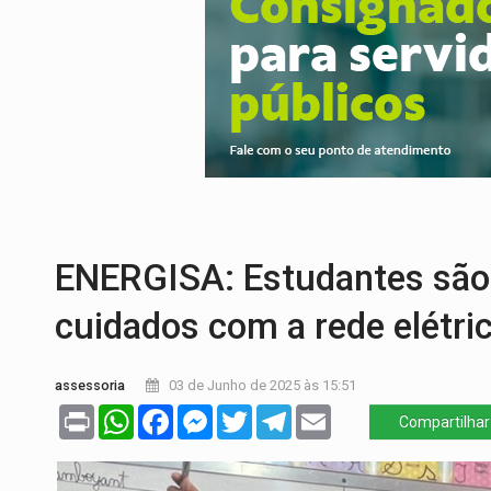
SUCESSO NA ABERTURA:
2ª Feira Rondô
REESTRUTURAÇÃO:
Secretário da Seinfr
SAÚDE INDÍGENA:
Pirahã terão consulta
ECONOMIA:
Dia dos pais deve movimentar
ELEIÇÕES 2026:
Ulisses Guimarães e as 
ENERGISA: Estudantes são 
cuidados com a rede elétri
assessoria
03 de Junho de 2025 às 15:51
Print
WhatsApp
Facebook
Messenger
Twitter
Telegram
Email
Compartilhar