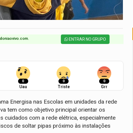
doniaovivo.com.​
ENTRAR NO GRUPO
0
0
0
Uau
Triste
Grr
rama Energisa nas Escolas em unidades da rede
tiva tem como objetivo principal orientar os
os cuidados com a rede elétrica, especialmente
iscos de soltar pipas próximo às instalações