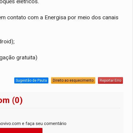
oques elétricos.
re em contato com a Energisa por meio dos canais
droid);
gação gratuita)
Sugestão de Pauta
Direito ao esquecimento
Reportar Erro
om (0)
ovivo.com e faça seu comentário