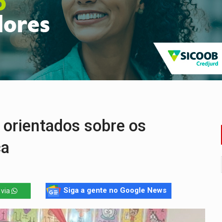
nia Empreendedora segue no Espaço Alternativo com entrada gra
a de Porto Velho pede exoneração do cargo
s e exames especializados durante expedição do SUS
 R$ 8,5 bilhões e RO projeta alta de 8,8%
nuvens no céu de Rondônia – Por Daniel Pereira
orientados sobre os
ca
Siga a gente no Google News
 via