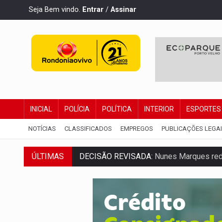
Seja Bem vindo.
Entrar
/
Assinar
INICIAL
POLÍCIA
POLÍTICA
INTERIOR
ESPORTES
NOTÍCIAS
CLASSIFICADOS
EMPREGOS
PUBLICAÇÕES LEGA
DECISÃO REVISADA:
Nunes Marques reduz
ÚLTIMAS
CONEXÃO RONDONIAOVIVO:
Museólogo 
ELEIÇÕES 2026:
Patrimônio de candidata 
VÍDEO:
Quadrilha é flagrada com cerca d
BAIRRO TEIXEIRÃO:
MPF cobra regulariz