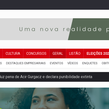
CULTURA
CONCURSOS
GERAL
LISTÃO
ELEIÇÕES 20
IS
DESTAQUES EMPRESARIAIS
EVENTOS
VÍDEOS
ENQUETES
OBIT
 pena de Acir Gurgacz e declara punibilidade extinta
Antônio Ocampo lança livro sobre a Madeira-Mamoré
a deputada federal do PL salta R$ 1 mil para R$ 155 mil
e 200 porções de drogas
ação fundiária da comunidade Nova Colina