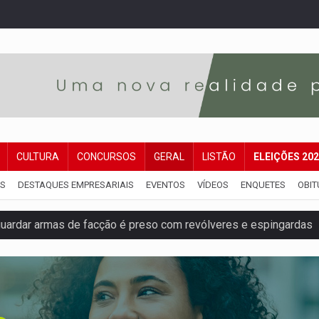
CULTURA
CONCURSOS
GERAL
LISTÃO
ELEIÇÕES 20
IS
DESTAQUES EMPRESARIAIS
EVENTOS
VÍDEOS
ENQUETES
OBIT
ardar armas de facção é preso com revólveres e espingardas
mortos em colisão entre carreta e Fiat Uno na BR-364
umprimento da legislação sobre transporte de cargas por em
 sexual infantil na internet e via IA