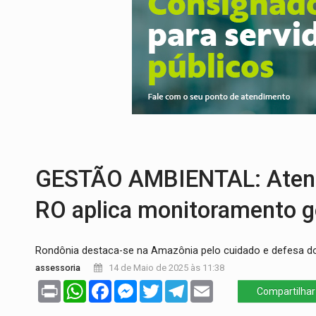
COLEGIADO:
Brasil e Rússia discutem ene
URGENTE:
Colisão entre caminhão e carr
ENCONTRO:
Amazônia Negra ganha projeç
PREVISÃO:
Porto Velho tem chances de c
SINDICATOS UNIDOS:
Assembleia Geral 
FAMÍLIA MORREU:
Identificadas as cinco
GESTÃO AMBIENTAL: Atento
RO aplica monitoramento g
Rondônia destaca-se na Amazônia pelo cuidado e defesa d
assessoria
14 de Maio de 2025 às 11:38
Print
WhatsApp
Facebook
Messenger
Twitter
Telegram
Email
Compartilhar