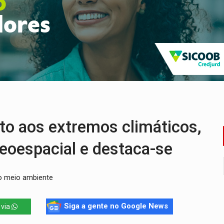
rgia nuclear, defesa e ciência em Brasília
o deixa quatro mortos e um em estado grave na BR
ão nacional com participação de Marcela Bonfim
huvas isoladas nesta sexta-feira (7)
delibera greve da educação municipal em Porto Velho
 vítimas de acidente na BR-364, entre elas uma criança
 aos extremos climáticos,
eoespacial e destaca-se
o meio ambiente
Siga a gente no Google News
 via