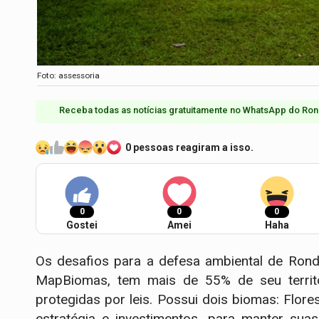
Foto: assessoria
Receba todas as notícias gratuitamente no WhatsApp do Ron
0 pessoas reagiram a isso.
0
0
0
Gostei
Amei
Haha
Os desafios para a defesa ambiental de Ron
MapBiomas, tem mais de 55% de seu territó
protegidas por leis. Possui dois biomas: Flor
estratégia e investimentos, para manter su