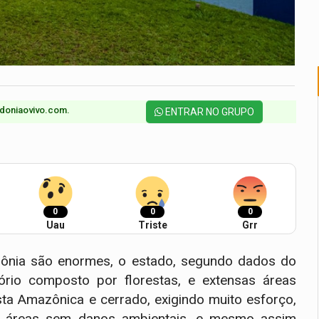
doniaovivo.com.​
ENTRAR NO GRUPO
0
0
0
Uau
Triste
Grr
dônia são enormes, o estado, segundo dados do
rio composto por florestas, e extensas áreas
esta Amazônica e cerrado, exigindo muito esforço,
as áreas sem danos ambientais, e mesmo assim