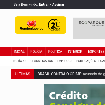
Seja Bem vindo.
Entrar
/
Assinar
INICIAL
POLÍCIA
POLÍTICA
INTERIOR
ESPORTES
NOTÍCIAS
CLASSIFICADOS
EMPREGOS
PUBLICAÇÕES LEGA
ÚLTIMAS
BRASIL CONTRA O CRIME:
Acusado de gu
TRAGÉDIA:
Sobe para cinco o número de 
TRANSPORTE DE ARROZ:
MPF assegura c
DEEPFAKE:
Sancionada lei contra violência