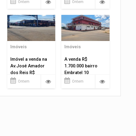
Ontem
Ontem
Imóveis
Imóveis
Imóvel a venda na
A venda R$
Av.José Amador
1.700.000 bairro
dos Reis R$
Embratel 10
1.400.000
apartamentos!
Ontem
Ontem