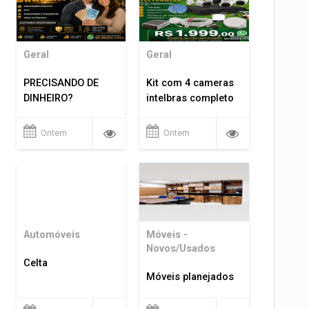
Geral
Geral
PRECISANDO DE
Kit com 4 cameras
DINHEIRO?
intelbras completo
Ontem
Ontem
Automóveis
Móveis -
Novos/Usados
Celta
Móveis planejados