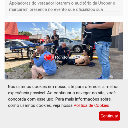
Apoiadores do vereador lotaram o auditório da Unopar e
marcaram presença no evento que oficializou sua
candidatura para as eleições de 2026
Nós usamos cookies em nosso site para oferecer a melhor
URGENTE: Duas pessoas sofrem ferimentos
experiência possível. Ao continuar a navegar no site, você
após batida envolvendo motos e carro
concorda com esse uso. Para mais informações sobre
como usamos cookies, veja nossa
Política de Cookies
Polícia
05 de Agosto de 2026 às 11:51
Continuar