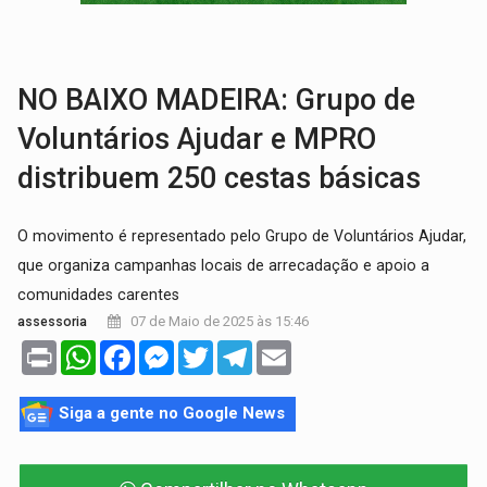
GRAVE:
Homem é esfaqueado no peito durante briga ent
VÍDEO:
Denarc e Receita Federal apreendem 12 kg de skunk e arma que iam
NO BAIXO MADEIRA: Grupo de
Voluntários Ajudar e MPRO
distribuem 250 cestas básicas
O movimento é representado pelo Grupo de Voluntários Ajudar,
que organiza campanhas locais de arrecadação e apoio a
comunidades carentes
07 de Maio de 2025 às 15:46
assessoria
Print
WhatsApp
Facebook
Messenger
Twitter
Telegram
Email
Siga a gente no Google News