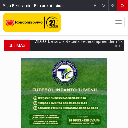
Seja Bem vindo.
Entrar
/
Assinar
ÚLTIMAS
OPERAÇÃO DA PC:
Membros do CV são presos com armas e drogas após c
ENTRADA GRATUITA:
Espetáculo As Marias Somos Nós será apresen
VÍDEO:
Três são presos após furto de motocicleta em frente
CELEBRAÇÃO:
Cerejeiras completa 43 anos de emancipação com progra
SAÚDE:
Anvisa desmente boato sobre presença de plástico ou petr
VÍDEO:
Pitbulls fogem de residência e atacam casal de idosos 
AÇÃO CONJUNTA:
Forças policiais apreendem cerca de 1kg de our
PF ESTÁ APURANDO:
Flávio Bolsonaro escolhe Alfredo Gaspar como vice, alvo de d