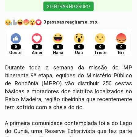
ENTRAR NO GRUPO
0 pessoas reagiram a isso.
0
0
0
0
0
0
Gostei
Amei
Haha
Uau
Triste
Grr
Durante toda a semana da missão do MP
Itinerante 9ª etapa, equipes do Ministério Público
de Rondônia (MPRO) vão distribuir 250 cestas
básicas a moradores dos distritos localizados no
Baixo Madeira, região ribeirinha que recentemente
tem sofrido com a cheia do rio.
A primeira comunidade contemplada foi a do Lago
do Cuniã, uma Reserva Extrativista que faz parte