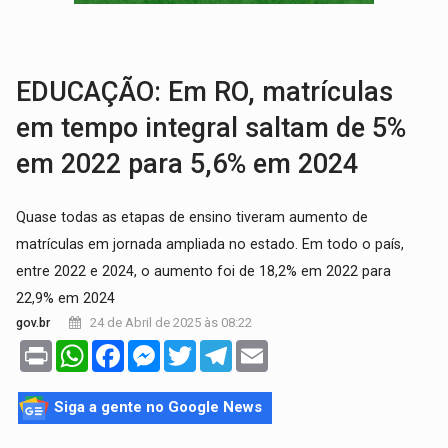
EXPANSÃO:
Grupo Nova Era amplia presença em PVH e transforma Aramix em
ROTA GLOBAL:
PCC amplia presença internacional e transforma Brasil em cor
EDUCAÇÃO: Em RO, matrículas
em tempo integral saltam de 5%
em 2022 para 5,6% em 2024
Quase todas as etapas de ensino tiveram aumento de
matrículas em jornada ampliada no estado. Em todo o país,
entre 2022 e 2024, o aumento foi de 18,2% em 2022 para
22,9% em 2024
24 de Abril de 2025 às 08:22
gov.br
Print
WhatsApp
Facebook
Messenger
Twitter
Telegram
Email
Siga a gente no Google News