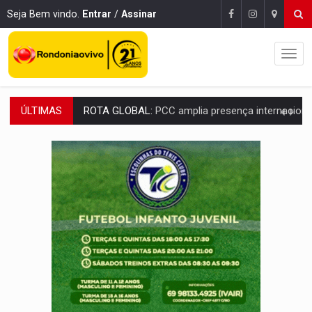
Seja Bem vindo.
Entrar
/
Assinar
ÚLTIMAS
CONEXÃO RONDONIAOVIVO:
Museólogo Antônio Ocampo conduz a história de uma
EXTENSÃO DE DANOS:
Ferroviários pedem ao Iphan recuperação de área atingid
VARIANDO O CARDÁPIO:
Veja essa receita de carne assada para o a
PREJUÍZO AOS ESTUDANTES:
Greve dos professores em PVH é considerada 
POSSESSÃO DE DEBORAH LOGAN:
Terror mistura mistério e filmagens quase
TRANSPARÊNCIA:
TCE reúne candidatos ao Governo e apresenta diagnó
ELAS DECIDEM:
Mulheres são maioria e representam 52% do eleitorado de 
NO CARRO:
Homem é preso com pistola 9mm durante abordagem da Força Tát