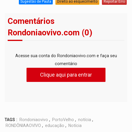
Sugestão de Pauta
Direito ao esquecimento
Reportar Erro
Comentários
Rondoniaovivo.com (0)
Acesse sua conta do Rondoniaovivo.com e faça seu
comentário
Clique aqui para entrar
TAGS :
Rondoniaovivo
,
PortoVelho
,
notícia
,
RONDÔNIAAOVIVO
,
educação
,
Notícia