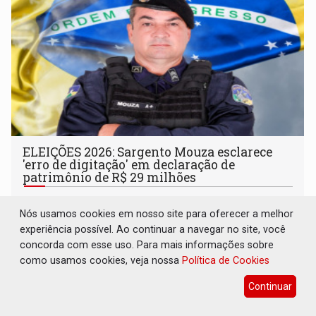
ELEIÇÕES 2026: Sargento Mouza esclarece
'erro de digitação' em declaração de
patrimônio de R$ 29 milhões
Eleições 2026
07 de Agosto de 2026 às 16:23
Nós usamos cookies em nosso site para oferecer a melhor
Ele brincou dizendo ser "uma pena" não ter o dinheiro
experiência possível. Ao continuar a navegar no site, você
para emprestar, mas garantiu que sua caminhada eleitoral
concorda com esse uso. Para mais informações sobre
segue firme
como usamos cookies, veja nossa
Política de Cookies
Continuar