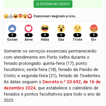
ENTRAR NO GRUPO
0 pessoas reagiram a isso.
0
0
0
0
0
0
Gostei
Amei
Haha
Uau
Triste
Grr
Somente os serviços essenciais permanecerão
com atendimento em Porto Velho durante o
feriado prolongado: quinta-feira (17), ponto
facultativo; sexta-feira (18), feriado da Paixão de
Cristo; e segunda-feira (21), feriado de Tiradentes.
As datas seguem o
Decreto n.º 20.692, de 16 de
dezembro 2024
, que estabelece o calendário de
feriados e pontos facultativos para todo o ano de
2025.