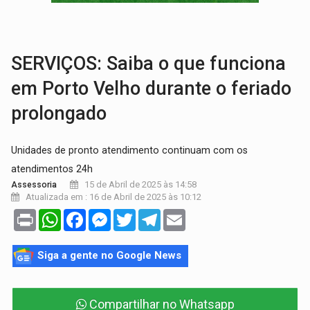
AMOR PERDIDO DÓI:
Luto amoroso não tem prazo, mas exige aten
TECNOLOGIA:
Empresas de Xangai aprimoram robôs de IA incorporada em 
SERVIÇOS: Saiba o que funciona
em Porto Velho durante o feriado
prolongado
Unidades de pronto atendimento continuam com os
atendimentos 24h
15 de Abril de 2025 às 14:58
Assessoria
Atualizada em : 16 de Abril de 2025 às 10:12
Print
WhatsApp
Facebook
Messenger
Twitter
Telegram
Email
Siga a gente no Google News
Compartilhar no Whatsapp