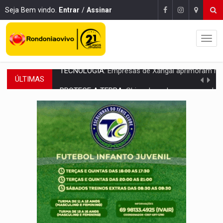
Seja Bem vindo.
Entrar
/
Assinar
ÚLTIMAS
PROTEGE A TERRA:
China descobre como explodir asteroide com bomba n
VÍDEO:
Motociclista morre após bater na traseira de camin
PARECE UM NUGGET:
Essa receita com frango virou o meu ja
EMPREENDEDORISMO:
7 negócios que podem começar com pouco dinheiro e vi
GIGANTE DA AMÉRICA:
Brasil reúne dimensão continental e posição estratégic
INDEPENDÊNCIA:
10 dicas importantes para quem quer mo
VARCENA:
Cientistas descobrem nova espécie de rã em florestas alagada
BARGANHA:
Vai comprar celular usado? Veja como consultar o a