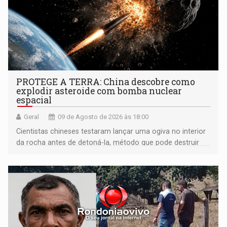
PROTEGE A TERRA: China descobre como
explodir asteroide com bomba nuclear
espacial
Geral
09 de Agosto de 2026 às 18:00
Cientistas chineses testaram lançar uma ogiva no interior
da rocha antes de detoná-la, método que pode destruir
corpos capazes de ameaçar a Terra