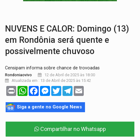
SÃO PAULO:
PM abre concurso público com 2.000 vagas para a
CINEAMAZÔNIA:
Filmes rondonienses provocam debate sobre temas urgentes 
NUVENS E CALOR: Domingo (13)
em Rondônia será quente e
possivelmente chuvoso
Censipam informa sobre chance de trovoadas
12 de Abril de 2025 às 18:00
Rondoniaovivo
Atualizada em : 13 de Abril de 2025 às 15:42
Print
WhatsApp
Facebook
Messenger
Twitter
Telegram
Email
Siga a gente no Google News
Compartilhar no Whatsapp