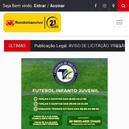
Seja Bem vindo.
Entrar
/
Assinar
ÚLTIMAS
Publicação Legal:
AVISO DE LICITAÇÃO: PREGÃO ELETRÔNICO Nº 90136
RUA DAS PENHAS:
MPRO promove intervenção artística pelos direit
PEDIDO DE PROVIDÊNCIA:
Erosão ameaça acesso a bairros às margens do r
ELEIÇÕES 2026:
Policial candidato a deputado federal do PL declara patrimôn
Publicação Legal:
AVISO DE LICITAÇÃO: PREGÃO ELETRÔNICO N.° 90595
NO CASTANHEIRA:
Denúncia de 'tribunal do crime' leva PM a prender ac
NO FLAGRA:
'Churrasco' e comparsas do CV são presos com moto furtad
URGENTE:
Homem é baleado após apontar arma para eq