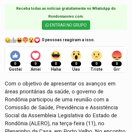
Receba todas as notícias gratuitamente no WhatsApp do
Rondoniaovivo.com.​
ENTRAR NO GRUPO
0 pessoas reagiram a isso.
0
0
0
0
0
0
Gostei
Amei
Haha
Uau
Triste
Grr
Com o objetivo de apresentar os avanços em
áreas prioritárias da saúde, o governo de
Rondônia participou de uma reunião com a
Comissão de Saúde, Previdência e Assistência
Social da Assembleia Legislativa do Estado de
Rondônia (ALERO), na terça-feira (11), no
Plenarinho da Casa, em Porto Velho. No encontro,