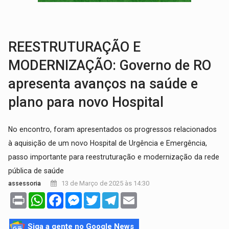
TRÁGICO:
Pai do 'Xandy Motocross' morre em acidente
VÍDEO:
Motorista de caminhonete morre preso às ferragens em colisão com
REESTRUTURAÇÃO E
MODERNIZAÇÃO: Governo de RO
apresenta avanços na saúde e
plano para novo Hospital
No encontro, foram apresentados os progressos relacionados
à aquisição de um novo Hospital de Urgência e Emergência,
passo importante para reestruturação e modernização da rede
pública de saúde
13 de Março de 2025 às 14:30
assessoria
Print
WhatsApp
Facebook
Messenger
Twitter
Telegram
Email
Siga a gente no Google News