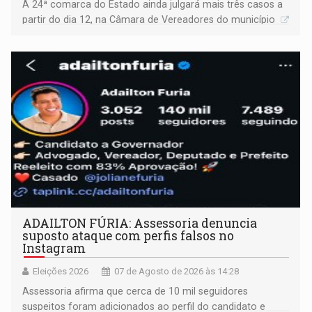
A 24ª comarca do Estado ainda julgará mais três casos a
partir do dia 12, na Câmara de Vereadores do município
ADAILTON FÚRIA: Assessoria denuncia
suposto ataque com perfis falsos no
Instagram
Eleições 2026
07 de Agosto de 2026 às 14:28
Assessoria afirma que cerca de 10 mil seguidores
suspeitos foram adicionados ao perfil do candidato e