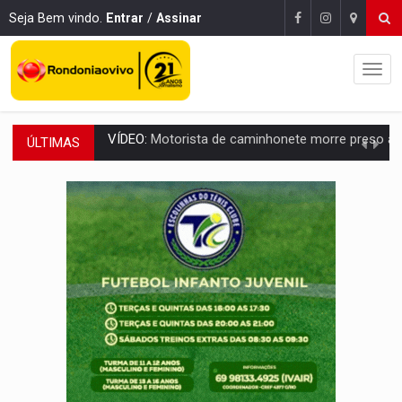
Seja Bem vindo.
Entrar
/
Assinar
ÚLTIMAS
LAZER:
Seis lugares gratuitos para aproveitar o fim de semana e
VÍDEO:
FTICCO e Força Tática prendem membro do CV com arma e drogas em
INCLUSÃO:
Prefeitura fortalece parceria com a APAE para ampliar ações v
DEFESA:
Exército testa inovações no combate a drones durante exerc
TEMAS SOCIOAMBIENTAIS:
Em Itapuã do Oeste, CINEMAZÔNIA leva cinema amazônico 
PREVISÃO:
Interior de Rondônia terá sábado (8) de calor intenso
INFRAESTRUTURA:
Após quase 30 anos de espera, asfalto chega ao bairr
A ILHA:
Coreografia de Rondônia estreia na programação do Festival de Dan