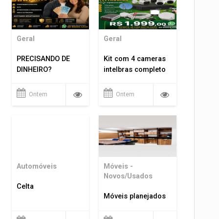
Geral
Geral
PRECISANDO DE
Kit com 4 cameras
DINHEIRO?
intelbras completo
Ontem
Ontem
Automóveis
Móveis -
Novos/Usados
Celta
Móveis planejados