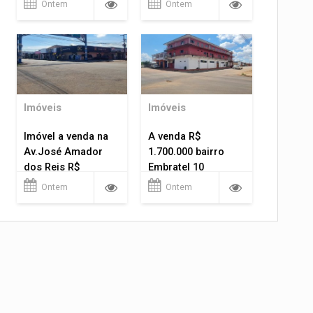
Ontem
Ontem
Imóveis
Imóveis
Imóvel a venda na
A venda R$
Av.José Amador
1.700.000 bairro
dos Reis R$
Embratel 10
1.400.000
apartamentos!
Ontem
Ontem