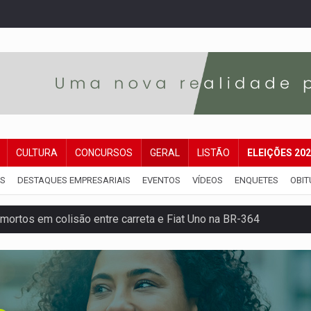
CULTURA
CONCURSOS
GERAL
LISTÃO
ELEIÇÕES 20
IS
DESTAQUES EMPRESARIAIS
EVENTOS
VÍDEOS
ENQUETES
OBIT
mortos em colisão entre carreta e Fiat Uno na BR-364
umprimento da legislação sobre transporte de cargas por em
 sexual infantil na internet e via IA
rgia nuclear, defesa e ciência em Brasília