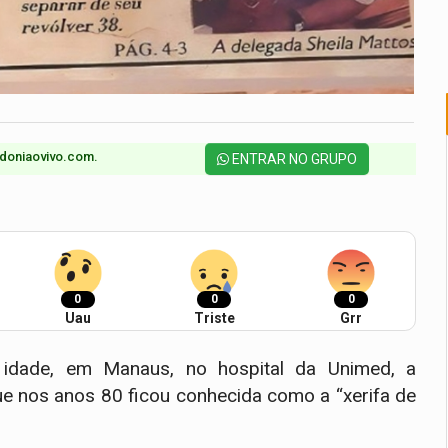
doniaovivo.com.​
ENTRAR NO GRUPO
0
0
0
Uau
Triste
Grr
idade, em Manaus, no hospital da Unimed, a
e nos anos 80 ficou conhecida como a “xerifa de