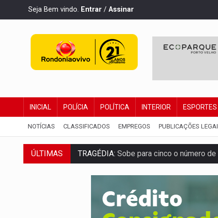
Seja Bem vindo.
Entrar
/
Assinar
INICIAL
POLÍCIA
POLÍTICA
INTERIOR
ESPORTES
NOTÍCIAS
CLASSIFICADOS
EMPREGOS
PUBLICAÇÕES LEGA
TRAGÉDIA:
Sobe para cinco o número de 
ÚLTIMAS
TRANSPORTE DE ARROZ:
MPF assegura c
DEEPFAKE:
Sancionada lei contra violência
COLEGIADO:
Brasil e Rússia discutem ene