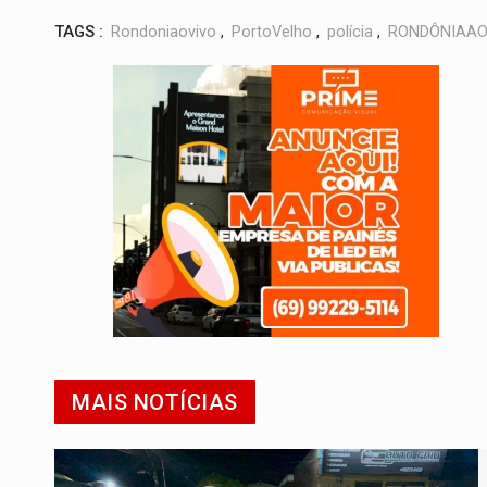
TAGS :
Rondoniaovivo
,
PortoVelho
,
polícia
,
RONDÔNIAAO
MAIS NOTÍCIAS