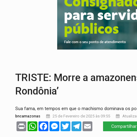
URGENTE:
Colisão entre caminhão e carr
ENCONTRO:
Amazônia Negra ganha projeç
PREVISÃO:
Porto Velho tem chances de c
SINDICATOS UNIDOS:
Assembleia Geral 
PROCESSO SELETIVO:
Rondoniaovivo abr
BRASIL CONTRA O CRIME:
Acusado de gu
TRISTE: Morre a amazonense
Rondônia’
Sua fama, em tempos em que o machismo dominava os posto
bncamazonas
25 de Fevereiro de 2025 às 09:55
Atualiza
Print
WhatsApp
Facebook
Messenger
Twitter
Telegram
Email
Compartilhar