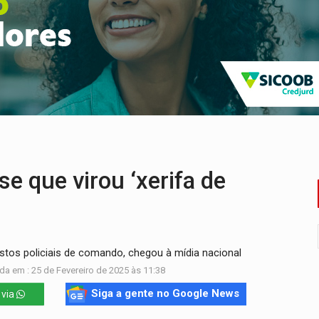
o deixa quatro mortos e um em estado grave na BR
ão nacional com participação de Marcela Bonfim
huvas isoladas nesta sexta-feira (7)
delibera greve da educação municipal em Porto Velho
e oficina de Comunicação com oportunidade de integrar equipe
ardar armas de facção é preso com revólveres e espingardas
 que virou ‘xerifa de
s policiais de comando, chegou à mídia nacional
da em : 25 de Fevereiro de 2025 às 11:38
Siga a gente no Google News
 via