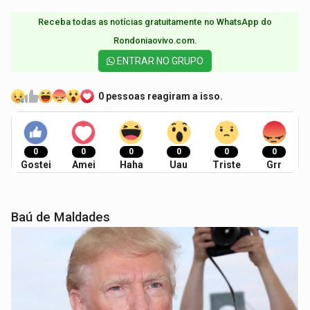
Receba todas as notícias gratuitamente no WhatsApp do
Rondoniaovivo.com.​
ENTRAR NO GRUPO
0 pessoas reagiram a isso.
0
0
0
0
0
0
Gostei
Amei
Haha
Uau
Triste
Grr
Baú de Maldades