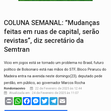
BATATA-DOCE E FRANGO:
Faça esse escondidinho e me convide
BARREIRA NATURAL:
Desmate da Amazônia corta chuvas no Sul e ameaça produção
COLUNA SEMANAL: “Mudanças
feitas em ruas de capital, serão
revistas”, diz secretário da
Semtran
Vício em jogos está se tornado um problema no Brasil; futuro
político de Bolsonaro está nas mãos do STF; Bloco Pirarucu do
Madeira entra na avenida neste domingo(23); deputado pede
perdão, em público, ao governador Marcos Rocha
22 de Fevereiro de 2025 às 12:44
Rondoniaovivo
Atualizada em : 24 de Fevereiro de 2025 às 11:07
Print
WhatsApp
Facebook
Messenger
Twitter
Telegram
Email