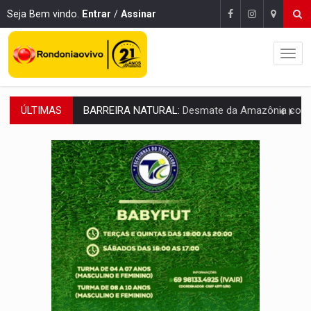
Seja Bem vindo.
Entrar
/
Assinar
ÚLTIMAS
:
Anvisa libera venda de medicamentos pela Shopee, mas mantém 
MAIS RIGOR:
Nova lei endurece punição por abuso sexual contra crian
POLUIÇÃO E RISCOS:
Retirada de fiação irregular avança no país e em PVH p
VÍDEO:
Armado com machado, homem ameaça matar sobrinha grávida e com
DIA DOS PAIS:
Foragido por latrocínio é preso após levar filho de dois anos p
PECHINCHA:
STJ decide que prefeitura não deve indenizar comprador de 
CAPOTAMENTO:
Motorista causa grave acidente com HR-V e f
VÍDEO:
Falso vendedor de salgados é preso por tráfico de drogas n