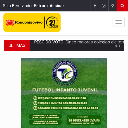
Seja Bem vindo.
Entrar
/
Assinar
ÚLTIMAS
COLUNA SEMANAL:
Largada foi dada e candidatos ao Governo de RO partem 
SOB SUSPEITA:
Entrega de 286 máquinas em Rondônia coincide com investig
ARTIGO:
Reter até 50% no distrato imobiliário é legal, mas não pode 
DO HOSPITAL AO CAMPO:
Veja as mais de 200 ações de Marcos Rogé
EXPANSÃO:
Grupo Nova Era amplia presença em PVH e transforma Aramix em
ROTA GLOBAL:
PCC amplia presença internacional e transforma Brasil em cor
CONEXÃO RONDONIAOVIVO:
Museólogo Antônio Ocampo conduz a história de uma
EXTENSÃO DE DANOS:
Ferroviários pedem ao Iphan recuperação de área atingid