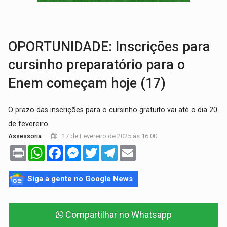
'XANDY DO MOTOCROSS':
Pai morre em acidente na BR-364 duas semanas após condena
PESO DO VOTO:
Cinco maiores colégios eleitorais concentram 53,7% dos v
OPORTUNIDADE: Inscrições para
cursinho preparatório para o
Enem começam hoje (17)
O prazo das inscrições para o cursinho gratuito vai até o dia 20
de fevereiro
17 de Fevereiro de 2025 às 16:00
Assessoria
Print
WhatsApp
Facebook
Messenger
Twitter
Telegram
Email
Siga a gente no Google News
Compartilhar no Whatsapp