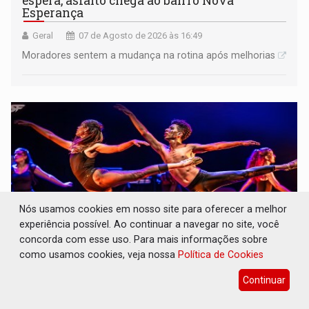
espera, asfalto chega ao bairro Nova
Esperança
Geral
07 de Agosto de 2026 às 16:49
Moradores sentem a mudança na rotina após melhorias
Nós usamos cookies em nosso site para oferecer a melhor
experiência possível. Ao continuar a navegar no site, você
concorda com esse uso. Para mais informações sobre
como usamos cookies, veja nossa
Política de Cookies
A ILHA: Coreografia de Rondônia estreia na
Continuar
programação do Festival de Dança de
Joinville