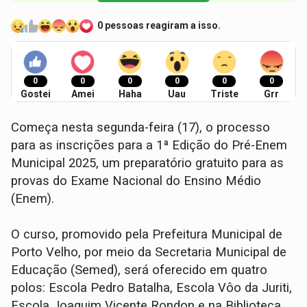
0 pessoas reagiram a isso.
0
0
0
0
0
0
Gostei
Amei
Haha
Uau
Triste
Grr
Começa nesta segunda-feira (17), o processo
para as inscrições para a 1ª Edição do Pré-Enem
Municipal 2025, um preparatório gratuito para as
provas do Exame Nacional do Ensino Médio
(Enem).
O curso, promovido pela Prefeitura Municipal de
Porto Velho, por meio da Secretaria Municipal de
Educação (Semed), será oferecido em quatro
polos: Escola Pedro Batalha, Escola Vôo da Juriti,
Escola Joaquim Vicente Rondon e na Biblioteca