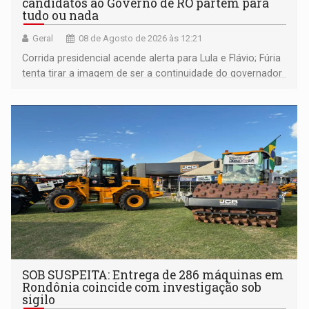
candidatos ao Governo de RO partem para
tudo ou nada
Geral
08 de Agosto de 2026 às 12:21
Corrida presidencial acende alerta para Lula e Flávio; Fúria
tenta tirar a imagem de ser a continuidade do governador
Marcos Rocha; ex-prefeito Hildon Chaves parece ainda
não ter entrado no modo eleição; ABAV faz evento em
Porto Velho
SOB SUSPEITA: Entrega de 286 máquinas em
Rondônia coincide com investigação sob
sigilo