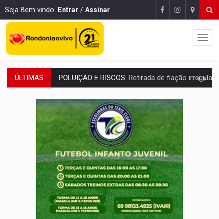
Seja Bem vindo.
Entrar
/
Assinar
ÚLTIMAS
VÍDEO:
Armado com machado, homem ameaça matar sobrinha grávida e com
TRIBUNAL DO CRIME:
Homem é espancado por facção criminosa 
VÍDEO:
Perseguição é registrada no shopping após colombiana furtar ce
LUDOPATIA:
Apostas online começam a afetar produtividade e rotina
REFLORESTAMENTO:
Plantar árvores não será mais suficiente para comprov
OVNIS NA LUA:
Cientistas alertam para possível base secreta no satélite n
ACABOU COM PEUGEOT:
Incêndio destrói carro que era rebocado para oficina no
VÍDEO:
Ladrão é filmado furtando moto na frente do bar 