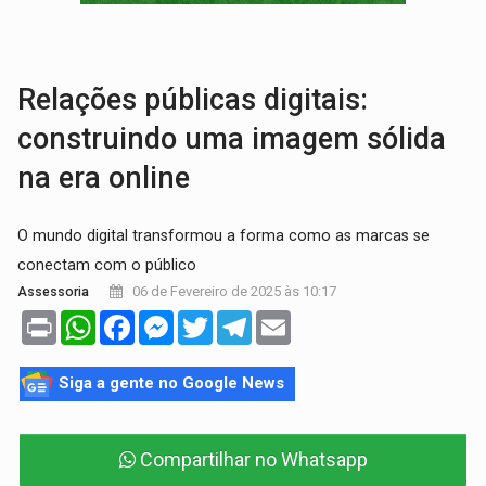
MAIS RIGOR:
Nova lei endurece punição por abuso sexual contra crian
POLUIÇÃO E RISCOS:
Retirada de fiação irregular avança no país e em PVH p
Relações públicas digitais:
construindo uma imagem sólida
na era online
O mundo digital transformou a forma como as marcas se
conectam com o público
06 de Fevereiro de 2025 às 10:17
Assessoria
Print
WhatsApp
Facebook
Messenger
Twitter
Telegram
Email
Siga a gente no Google News
Compartilhar no Whatsapp