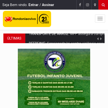
Seja Bem vindo.
Entrar
/
Assinar
ÚLTIMAS
DEEPFAKE:
Sancionada lei contra violência sexual infantil na inte
COLEGIADO:
Brasil e Rússia discutem energia nuclear, defesa e ciênc
URGENTE:
Colisão entre caminhão e carro deixa quatro mortos e um em est
ENCONTRO:
Amazônia Negra ganha projeção nacional com participação de M
PREVISÃO:
Porto Velho tem chances de chuvas isoladas nesta se
SINDICATOS UNIDOS:
Assembleia Geral delibera greve da educação municip
PROCESSO SELETIVO:
Rondoniaovivo abre oficina de Comunicação com oportunidade
AGOSTO LILÁS:
MPRO lança de portal e promove reflexão sobre trajetória da Le