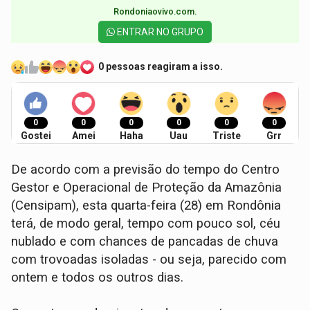
Rondoniaovivo.com.​
ENTRAR NO GRUPO
0 pessoas reagiram a isso.
0
0
0
0
0
0
Gostei
Amei
Haha
Uau
Triste
Grr
De acordo com a previsão do tempo do Centro
Gestor e Operacional de Proteção da Amazônia
(Censipam), esta quarta-feira (28) em Rondônia
terá, de modo geral, tempo com pouco sol, céu
nublado e com chances de pancadas de chuva
com trovoadas isoladas - ou seja, parecido com
ontem e todos os outros dias.