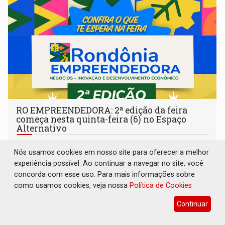
RO EMPREENDEDORA: 2ª edição da feira
começa nesta quinta-feira (6) no Espaço
Alternativo
Cultura
06 de Agosto de 2026 às 13:46
Nós usamos cookies em nosso site para oferecer a melhor
Com entrada gratuita, o evento de quatro dias destaca a
experiência possível. Ao continuar a navegar no site, você
inovação regional, o artesanato, a gastronomia e
concorda com esse uso. Para mais informações sobre
promove a feira de adoção responsável de animais
como usamos cookies, veja nossa
Política de Cookies
Continuar