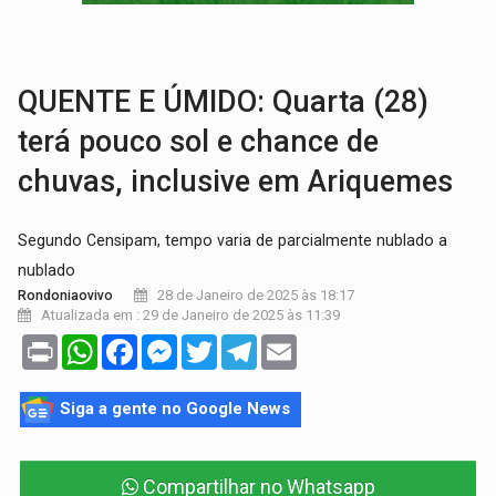
TRAGÉDIA:
Sobe para cinco o número de mortos em colisão entre carreta e Fia
TRANSPORTE DE ARROZ:
MPF assegura cumprimento da legislação sobre transporte d
QUENTE E ÚMIDO: Quarta (28)
terá pouco sol e chance de
chuvas, inclusive em Ariquemes
Segundo Censipam, tempo varia de parcialmente nublado a
nublado
28 de Janeiro de 2025 às 18:17
Rondoniaovivo
Atualizada em : 29 de Janeiro de 2025 às 11:39
Print
WhatsApp
Facebook
Messenger
Twitter
Telegram
Email
Siga a gente no Google News
Compartilhar no Whatsapp