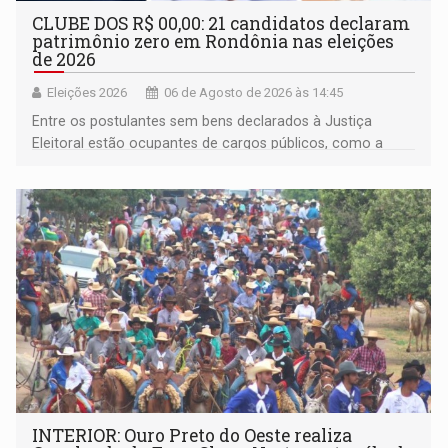
CLUBE DOS R$ 00,00: 21 candidatos declaram
patrimônio zero em Rondônia nas eleições
de 2026
Eleições 2026
06 de Agosto de 2026 às 14:45
Entre os postulantes sem bens declarados à Justiça
Eleitoral estão ocupantes de cargos públicos, como a
deputada federal Cristiane Lopes (PODE), o vereador
Pedro Geovar (PP) e a vice-prefeita Magna dos Anjos
(NOVO)
INTERIOR: Ouro Preto do Oeste realiza