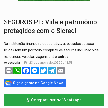
TRÁGICO:
Pai do 'Xandy Motocross' morre em acidente
VÍDEO:
Motorista de caminhonete morre preso às ferragens em colisão com
SEGUROS PF: Vida e patrimônio
protegidos com o Sicredi
Na instituição financeira cooperativa, associados pessoas
físicas têm um portfólio completo de seguros incluindo vida,
residencial, veicular, viagem, entre outros
23 de Janeiro de 2025 às 11:58
Assessoria
Print
WhatsApp
Facebook
Messenger
Twitter
Telegram
Email
Siga a gente no Google News
Compartilhar no Whatsapp