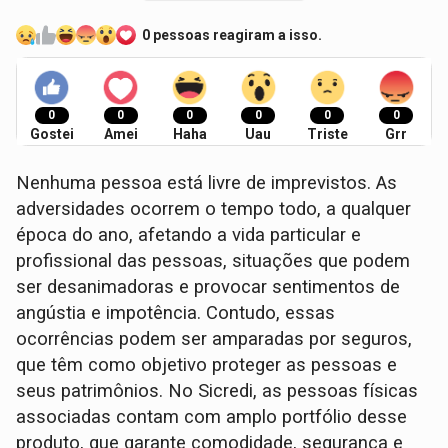
0 pessoas reagiram a isso.
0
0
0
0
0
0
Gostei
Amei
Haha
Uau
Triste
Grr
Nenhuma pessoa está livre de imprevistos. As
adversidades ocorrem o tempo todo, a qualquer
época do ano, afetando a vida particular e
profissional das pessoas, situações que podem
ser desanimadoras e provocar sentimentos de
angústia e impotência. Contudo, essas
ocorrências podem ser amparadas por seguros,
que têm como objetivo proteger as pessoas e
seus patrimônios. No Sicredi, as pessoas físicas
associadas contam com amplo portfólio desse
produto, que garante comodidade, segurança e