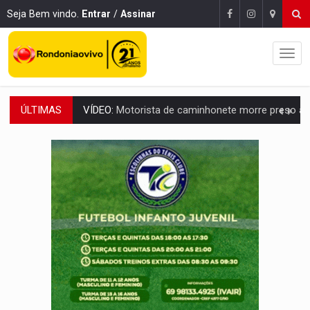
Seja Bem vindo.
Entrar
/
Assinar
ÚLTIMAS
LAZER:
Seis lugares gratuitos para aproveitar o fim de semana e
VÍDEO:
FTICCO e Força Tática prendem membro do CV com arma e drogas em
INCLUSÃO:
Prefeitura fortalece parceria com a APAE para ampliar ações v
DEFESA:
Exército testa inovações no combate a drones durante exerc
TEMAS SOCIOAMBIENTAIS:
Em Itapuã do Oeste, CINEMAZÔNIA leva cinema amazônico 
PREVISÃO:
Interior de Rondônia terá sábado (8) de calor intenso
INFRAESTRUTURA:
Após quase 30 anos de espera, asfalto chega ao bairr
A ILHA:
Coreografia de Rondônia estreia na programação do Festival de Dan