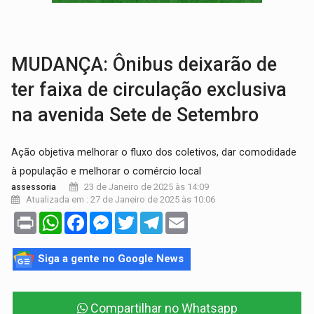
GRAVE:
Homem é esfaqueado no peito durante briga ent
VÍDEO:
Denarc e Receita Federal apreendem 12 kg de skunk e arma que iam
MUDANÇA: Ônibus deixarão de
ter faixa de circulação exclusiva
na avenida Sete de Setembro
Ação objetiva melhorar o fluxo dos coletivos, dar comodidade
à população e melhorar o comércio local
23 de Janeiro de 2025 às 14:09
assessoria
Atualizada em : 27 de Janeiro de 2025 às 10:06
Print
WhatsApp
Facebook
Messenger
Twitter
Telegram
Email
Siga a gente no Google News
Compartilhar no Whatsapp