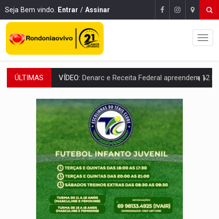
Seja Bem vindo.
Entrar
/
Assinar
ÚLTIMAS
OPERAÇÃO DA PC:
Membros do CV são presos com armas e drogas após c
ENTRADA GRATUITA:
Espetáculo As Marias Somos Nós será apresen
VÍDEO:
Três são presos após furto de motocicleta em frente
CELEBRAÇÃO:
Cerejeiras completa 43 anos de emancipação com progra
SAÚDE:
Anvisa desmente boato sobre presença de plástico ou petr
VÍDEO:
Pitbulls fogem de residência e atacam casal de idosos 
AÇÃO CONJUNTA:
Forças policiais apreendem cerca de 1kg de our
PF ESTÁ APURANDO:
Flávio Bolsonaro escolhe Alfredo Gaspar como vice, alvo de d