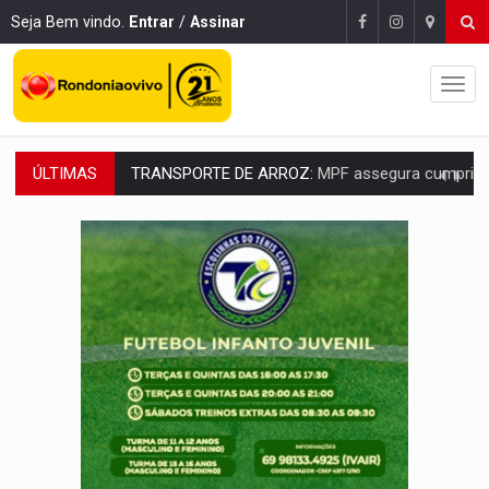
Seja Bem vindo.
Entrar
/
Assinar
ÚLTIMAS
DEEPFAKE:
Sancionada lei contra violência sexual infantil na inte
COLEGIADO:
Brasil e Rússia discutem energia nuclear, defesa e ciênc
URGENTE:
Colisão entre caminhão e carro deixa quatro mortos e um em est
ENCONTRO:
Amazônia Negra ganha projeção nacional com participação de M
PREVISÃO:
Porto Velho tem chances de chuvas isoladas nesta se
SINDICATOS UNIDOS:
Assembleia Geral delibera greve da educação municip
PROCESSO SELETIVO:
Rondoniaovivo abre oficina de Comunicação com oportunidade
AGOSTO LILÁS:
MPRO lança de portal e promove reflexão sobre trajetória da Le