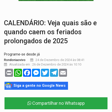
TRAGÉDIA:
Sobe para cinco o número de mortos em colisão entre carreta e Fia
TRANSPORTE DE ARROZ:
MPF assegura cumprimento da legislação sobre transporte d
CALENDÁRIO: Veja quais são e
quando caem os feriados
prolongados de 2025
Programe-se desde já
24 de Dezembro de 2024 às 08:41
Rondoniaovivo
Atualizada em : 26 de Dezembro de 2024 às 10:10
Print
WhatsApp
Facebook
Messenger
Twitter
Telegram
Email
Siga a gente no Google News
Compartilhar no Whatsapp