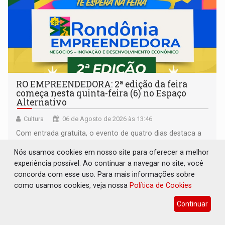
RO EMPREENDEDORA: 2ª edição da feira
começa nesta quinta-feira (6) no Espaço
Alternativo
Cultura
06 de Agosto de 2026 às 13:46
Com entrada gratuita, o evento de quatro dias destaca a
inovação regional, o artesanato, a gastronomia e
Nós usamos cookies em nosso site para oferecer a melhor
promove a feira de adoção responsável de animais
experiência possível. Ao continuar a navegar no site, você
concorda com esse uso. Para mais informações sobre
como usamos cookies, veja nossa
Política de Cookies
Continuar