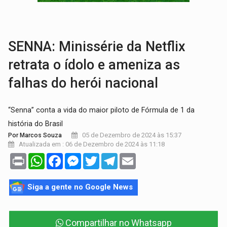
CAPOTAMENTO:
Motorista causa grave acidente com HR-V e f
VÍDEO:
Falso vendedor de salgados é preso por tráfico de drogas n
SENNA: Minissérie da Netflix
retrata o ídolo e ameniza as
falhas do herói nacional
“Senna” conta a vida do maior piloto de Fórmula de 1 da
história do Brasil
05 de Dezembro de 2024 às 15:37
Por Marcos Souza
Atualizada em : 06 de Dezembro de 2024 às 11:18
Print
WhatsApp
Facebook
Messenger
Twitter
Telegram
Email
Siga a gente no Google News
Compartilhar no Whatsapp