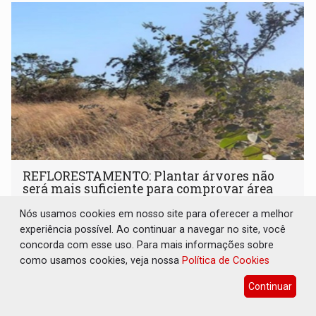
REFLORESTAMENTO: Plantar árvores não
será mais suficiente para comprovar área
recuperado
Nós usamos cookies em nosso site para oferecer a melhor
Brasil e Mundo
08 de Agosto de 2026 às 20:00
experiência possível. Ao continuar a navegar no site, você
O modelo analisa os resultados ecológicos observados
concorda com esse uso. Para mais informações sobre
diretamente no campo
como usamos cookies, veja nossa
Política de Cookies
Continuar