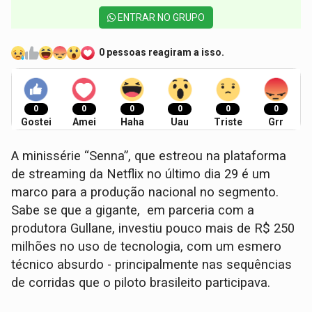
ENTRAR NO GRUPO
0 pessoas reagiram a isso.
0
0
0
0
0
0
Gostei
Amei
Haha
Uau
Triste
Grr
A minissérie “Senna”, que estreou na plataforma
de streaming da Netflix no último dia 29 é um
marco para a produção nacional no segmento.
Sabe se que a gigante, em parceria com a
produtora Gullane, investiu pouco mais de R$ 250
milhões no uso de tecnologia, com um esmero
técnico absurdo - principalmente nas sequências
de corridas que o piloto brasileito participava.