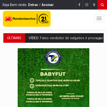
Seja Bem vindo.
Entrar
/
Assinar
ÚLTIMAS
BATATA-DOCE E FRANGO:
Faça esse escondidinho e me convide
BARREIRA NATURAL:
Desmate da Amazônia corta chuvas no Sul e ameaça produção
:
Anvisa libera venda de medicamentos pela Shopee, mas mantém 
MAIS RIGOR:
Nova lei endurece punição por abuso sexual contra crian
ENCERRA NESTE DOMINGO:
2ª Feira Rondônia Empreendedora chega ao último di
QUANTO MAIS ARDIDA, MELHOR?:
Conheça 9 tipos de pimenta e q
DIA DOS PAIS:
Foragido por latrocínio é preso após levar filho de dois anos p
PECHINCHA:
STJ decide que prefeitura não deve indenizar comprador de 