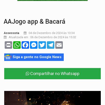
VÍDEO:
Armado com machado, homem ameaça matar sobrinha grávida e com
TRIBUNAL DO CRIME:
Homem é espancado por facção criminosa 
AAJogo app & Bacará
04 de Dezembro de 2024 às 10:34
Assessoria
Atualizada em : 06 de Dezembro de 2024 às 15:02
Print
WhatsApp
Facebook
Messenger
Twitter
Telegram
Email
Siga a gente no Google News
Compartilhar no Whatsapp