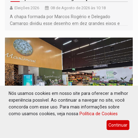
Eleições 2026
08 de Agosto de 2026 às 10:18
A chapa formada por Marcos Rogério e Delegado
Camargo dividiu esse desenho em dez grandes eixos e
228 projetos ou ações
Nós usamos cookies em nosso site para oferecer a melhor
experiência possível. Ao continuar a navegar no site, você
concorda com esse uso. Para mais informações sobre
EXPANSÃO: Grupo Nova Era amplia
como usamos cookies, veja nossa
Política de Cookies
presença em PVH e transforma Aramix em
Super Nova Era
Continuar
Geral
08 de Agosto de 2026 às 09:40