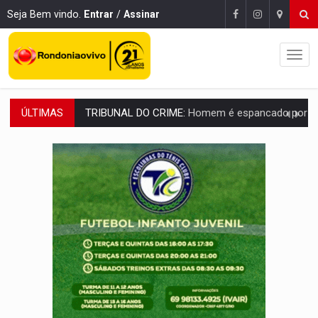
Seja Bem vindo.
Entrar
/
Assinar
ÚLTIMAS
VÍDEO:
Perseguição é registrada no shopping após colombiana furtar ce
LUDOPATIA:
Apostas online começam a afetar produtividade e rotina
REFLORESTAMENTO:
Plantar árvores não será mais suficiente para comprov
OVNIS NA LUA:
Cientistas alertam para possível base secreta no satélite n
ACABOU COM PEUGEOT:
Incêndio destrói carro que era rebocado para oficina no
VÍDEO:
Ladrão é filmado furtando moto na frente do bar 
BOLSAS DE PESQUISA:
Iniciativa Amazônia+10 lança chamada para fortalecer cadeia
MATERIAL:
Brasil tem grandes reservas de urânio, mas produz pouco e impo