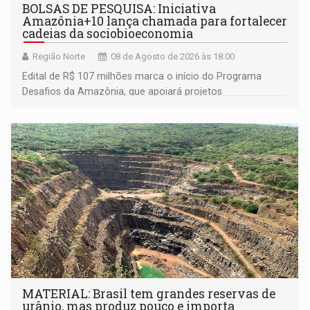
BOLSAS DE PESQUISA: Iniciativa
Amazônia+10 lança chamada para fortalecer
cadeias da sociobioeconomia
Região Norte
08 de Agosto de 2026 às 18:00
Edital de R$ 107 milhões marca o início do Programa
Desafios da Amazônia, que apoiará projetos
desenvolvidos por redes de pesquisa e inovação. A
submissão de pré-propostas poderá ser feita até 1º de
setembro
MATERIAL: Brasil tem grandes reservas de
urânio, mas produz pouco e importa