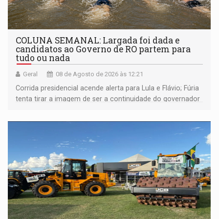
COLUNA SEMANAL: Largada foi dada e
candidatos ao Governo de RO partem para
tudo ou nada
Geral
08 de Agosto de 2026 às 12:21
Corrida presidencial acende alerta para Lula e Flávio; Fúria
tenta tirar a imagem de ser a continuidade do governador
Marcos Rocha; ex-prefeito Hildon Chaves parece ainda
não ter entrado no modo eleição; ABAV faz evento em
Porto Velho