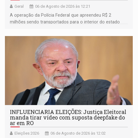
Geral
06 de Agosto de 2026 às 12:21
A operação da Polícia Federal que apreendeu R$ 2
milhões sendo transportados para o interior do estado
movimentou o meio político pela clara e inequívoca
ligação do suspeito com um deputado federal do União
Brasil por Rondônia
INFLUENCIARIA ELEIÇÕES: Justiça Eleitoral
manda tirar vídeo com suposta deepfake do
ar em RO
Eleições 2026
06 de Agosto de 2026 às 12:02