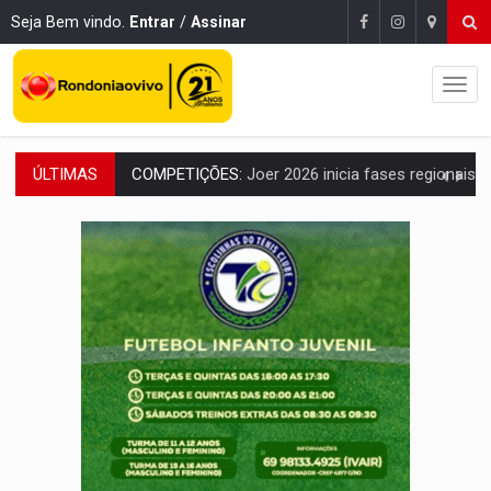
Seja Bem vindo.
Entrar
/
Assinar
ÚLTIMAS
PERIGO:
Moradores denunciam escuridão e insegurança na Estrada d
COLIGAÇÃO:
Reabertura de ação no TSE pode resultar em cassação de prefeita 
INCLUSÃO:
APAE Porto Velho abre inscrições para 
CLUBE DOS R$ 00,00:
21 candidatos declaram patrimônio zero em Rondônia na
INTERIOR:
Ouro Preto do Oeste realiza Cavalgada da Expo Show Norte
DESENVOLVIMENTO:
Ideb avança nos anos iniciais do ensino fundamen
VULGO 'UNIÃO':
Chefe de facção criminosa é preso durante oper
Publicação Legal:
CONVOCAÇÃO DAS ELEIÇÕES: S