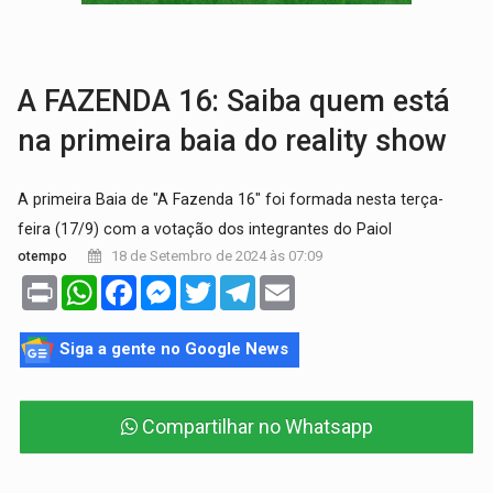
EDUCAÇÃO:
Corumbiara lidera Ideb 2025 entre redes municipai
COMPETIÇÕES:
Joer 2026 inicia fases regionais e reúne mais de 7,3 mil
A FAZENDA 16: Saiba quem está
na primeira baia do reality show
A primeira Baia de "A Fazenda 16" foi formada nesta terça-
feira (17/9) com a votação dos integrantes do Paiol
18 de Setembro de 2024 às 07:09
otempo
Print
WhatsApp
Facebook
Messenger
Twitter
Telegram
Email
Siga a gente no Google News
Compartilhar no Whatsapp