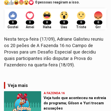
0 pessoas reagiram a isso.
0
0
0
0
0
0
Gostei
Amei
Haha
Uau
Triste
Grr
Nesta terça-feira (17/09), Adriane Galisteu reuniu
os 20 peões de A Fazenda 16 no Campo de
Provas para um Desafio Especial que decidiu
quais participantes irão disputar a Prova do
Fazendeiro na quarta-feira (18/09).
Veja mais
A FAZENDA 16
Veja tudo que aconteceu na estreia
do programa; Gilson e Yuri trocam
acusações