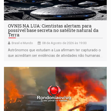
OVNIS NA LUA: Cientistas alertam para
possível base secreta no satélite natural da
Terra
Brasil e Mundo
08 de Agosto de 2026 às 19:00
Astrônomos que estudam a Lua afirmam ter capturado o
que acreditam ser evidências de atividades não humanas
tecnologicamente avançadas (OVNIs) na Lua e em sua
órbita