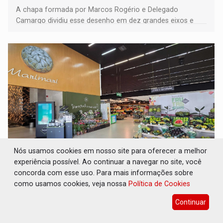
A chapa formada por Marcos Rogério e Delegado
Camargo dividiu esse desenho em dez grandes eixos e
228 projetos ou ações
Nós usamos cookies em nosso site para oferecer a melhor
experiência possível. Ao continuar a navegar no site, você
EXPANSÃO: Grupo Nova Era amplia
concorda com esse uso. Para mais informações sobre
presença em PVH e transforma Aramix em
Super Nova Era
como usamos cookies, veja nossa
Política de Cookies
Geral
08 de Agosto de 2026 às 09:40
Continuar
Unidade Arasuper da Av. Rio Madeira se torna primeira