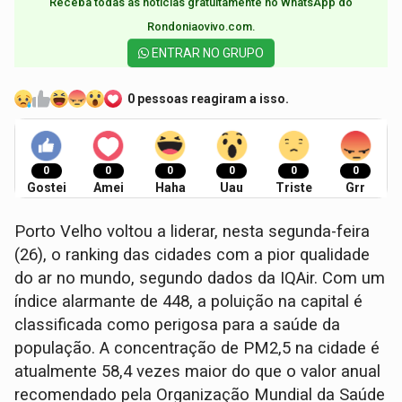
Receba todas as notícias gratuitamente no WhatsApp do
Rondoniaovivo.com.​
ENTRAR NO GRUPO
0 pessoas reagiram a isso.
0
0
0
0
0
0
Gostei
Amei
Haha
Uau
Triste
Grr
Porto Velho voltou a liderar, nesta segunda-feira
(26), o ranking das cidades com a pior qualidade
do ar no mundo, segundo dados da IQAir. Com um
índice alarmante de 448, a poluição na capital é
classificada como perigosa para a saúde da
população. A concentração de PM2,5 na cidade é
atualmente 58,4 vezes maior do que o valor anual
recomendado pela Organização Mundial da Saúde