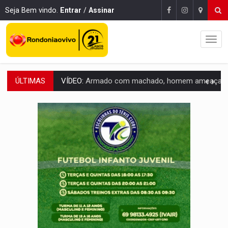
Seja Bem vindo.
Entrar
/
Assinar
ÚLTIMAS
VÍDEO:
Armado com machado, homem ameaça matar sobrinha grávida e com
TRIBUNAL DO CRIME:
Homem é espancado por facção criminosa 
VÍDEO:
Perseguição é registrada no shopping após colombiana furtar ce
LUDOPATIA:
Apostas online começam a afetar produtividade e rotina
REFLORESTAMENTO:
Plantar árvores não será mais suficiente para comprov
OVNIS NA LUA:
Cientistas alertam para possível base secreta no satélite n
ACABOU COM PEUGEOT:
Incêndio destrói carro que era rebocado para oficina no
VÍDEO:
Ladrão é filmado furtando moto na frente do bar 