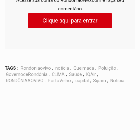
Acesse sua conta do Rondoniaovivo.com e faça seu
comentário
Clique aqui para entrar
TAGS :
Rondoniaovivo
,
notícia
,
Queimada
,
Poluição
,
GovernodeRondônia
,
CLIMA
,
Saúde
,
IQAir
,
RONDÔNIAAOVIVO
,
PortoVelho
,
capital
,
Sipam
,
Notícia