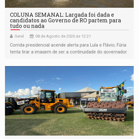
COLUNA SEMANAL: Largada foi dada e
candidatos ao Governo de RO partem para
tudo ou nada
Geral
08 de Agosto de 2026 às 12:21
Corrida presidencial acende alerta para Lula e Flávio; Fúria
tenta tirar a imagem de ser a continuidade do governador
Marcos Rocha; ex-prefeito Hildon Chaves parece ainda
não ter entrado no modo eleição; ABAV faz evento em
Porto Velho