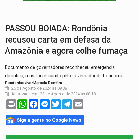
MAIS RIGOR:
Nova lei endurece punição por abuso sexual contra crian
POLUIÇÃO E RISCOS:
Retirada de fiação irregular avança no país e em PVH p
PASSOU BOIADA: Rondônia
recusou carta em defesa da
Amazônia e agora colhe fumaça
Documento de governadores reconheceu emergência
climática, mas foi recusado pelo governador de Rondônia
Rondoniaovivo/Marcela Bomfim
26 de Agosto de 2024 às 09:38
Atualizada em : 28 de Agosto de 2024 às 08:18
Print
WhatsApp
Facebook
Messenger
Twitter
Telegram
Email
Siga a gente no Google News