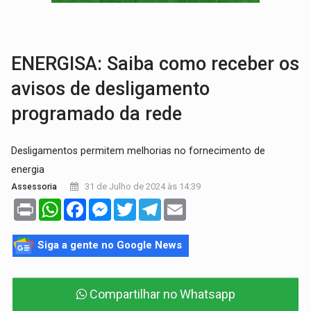
EMOCIONE:
PRESENTES: Confira os sorteados na promoção de 
VOVÔ LADRÃO:
Idoso é filmado furtando bicicleta na frente
ENERGISA: Saiba como receber os
avisos de desligamento
programado da rede
Desligamentos permitem melhorias no fornecimento de
energia
31 de Julho de 2024 às 14:39
Assessoria
Print
WhatsApp
Facebook
Messenger
Twitter
Telegram
Email
Siga a gente no Google News
Compartilhar no Whatsapp