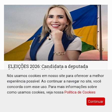
ELEIÇÕES 2026: Candidata a deputada
federal em Rondônia declara draga de
garimpo de R$ 2 mi
Nós usamos cookies em nosso site para oferecer a melhor
experiência possível. Ao continuar a navegar no site, você
Eleições 2026
07 de Agosto de 2026 às 08:45
concorda com esse uso. Para mais informações sobre
Tânia Sena é vice-presidente de uma associação de
como usamos cookies, veja nossa
Política de Cookies
garimpeiros
Continuar