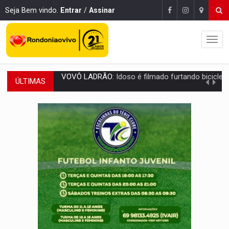
Seja Bem vindo.
Entrar
/
Assinar
ÚLTIMAS
JUSTIÇA:
Comarca de Nova Mamoré terá seu primeiro jú
ADAILTON FÚRIA:
Assessoria denuncia suposto ataque com perfis falso
VÍDEO:
Motoboy de delivery sofre fratura após mulher avançar 
ELEIÇÕES 2026:
Ulisses Guimarães e as nuvens no céu de Rondônia – Por 
DECISÃO REVISADA:
Nunes Marques reduz pena de Acir Gurgacz e declara pun
CONEXÃO RONDONIAOVIVO:
Museólogo Antônio Ocampo lança livro sob
ELEIÇÕES 2026:
Patrimônio de candidata a deputada federal do PL salta R$ 1 m
VÍDEO:
Quadrilha é flagrada com cerca de 200 porções