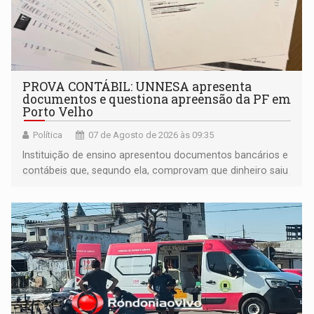
PROVA CONTÁBIL: UNNESA apresenta
documentos e questiona apreensão da PF em
Porto Velho
Política
07 de Agosto de 2026 às 09:35
Instituição de ensino apresentou documentos bancários e
contábeis que, segundo ela, comprovam que dinheiro saiu
de sua própria conta, foi sacado pelo diretor financeiro e
apreendido quando já estava dentro da sede da entidade
— em pleno ano eleitoral em Rondônia