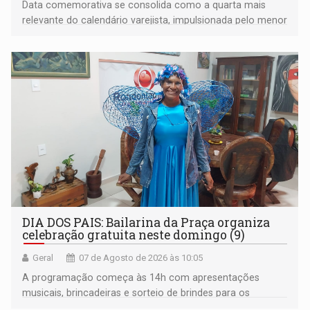
Data comemorativa se consolida como a quarta mais
relevante do calendário varejista, impulsionada pelo menor
desemprego em 14 anos e pela recuperação da renda
média do trabalhador
DIA DOS PAIS: Bailarina da Praça organiza
celebração gratuita neste domingo (9)
Geral
07 de Agosto de 2026 às 10:05
A programação começa às 14h com apresentações
musicais, brincadeiras e sorteio de brindes para os
participantes. Às 17h, o evento terá o tradicional corte de