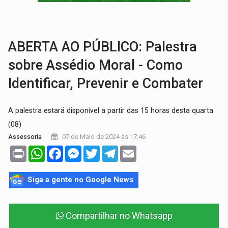
TRÁGICO:
Pai do 'Xandy Motocross' morre em acidente
VÍDEO:
Motorista de caminhonete morre preso às ferragens em colisão com
ABERTA AO PÚBLICO: Palestra
sobre Assédio Moral - Como
Identificar, Prevenir e Combater
A palestra estará disponível a partir das 15 horas desta quarta
(08)
07 de Maio de 2024 às 17:46
Assessoria
Print
WhatsApp
Facebook
Messenger
Twitter
Telegram
Email
Siga a gente no Google News
Compartilhar no Whatsapp