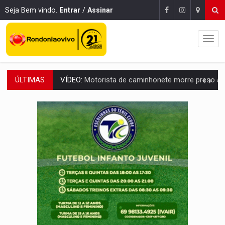
Seja Bem vindo.
Entrar
/
Assinar
ÚLTIMAS
LAZER:
Seis lugares gratuitos para aproveitar o fim de semana e
VÍDEO:
FTICCO e Força Tática prendem membro do CV com arma e drogas em
INCLUSÃO:
Prefeitura fortalece parceria com a APAE para ampliar ações v
DEFESA:
Exército testa inovações no combate a drones durante exerc
TEMAS SOCIOAMBIENTAIS:
Em Itapuã do Oeste, CINEMAZÔNIA leva cinema amazônico 
PREVISÃO:
Interior de Rondônia terá sábado (8) de calor intenso
INFRAESTRUTURA:
Após quase 30 anos de espera, asfalto chega ao bairr
A ILHA:
Coreografia de Rondônia estreia na programação do Festival de Dan