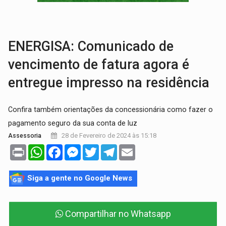
AMOR PERDIDO DÓI:
Luto amoroso não tem prazo, mas exige aten
TECNOLOGIA:
Empresas de Xangai aprimoram robôs de IA incorporada em 
ENERGISA: Comunicado de
vencimento de fatura agora é
entregue impresso na residência
Confira também orientações da concessionária como fazer o
pagamento seguro da sua conta de luz
28 de Fevereiro de 2024 às 15:18
Assessoria
Print
WhatsApp
Facebook
Messenger
Twitter
Telegram
Email
Siga a gente no Google News
Compartilhar no Whatsapp