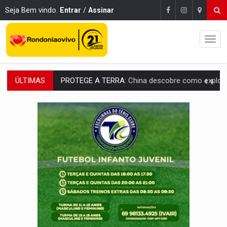
Seja Bem vindo.
Entrar
/
Assinar
ÚLTIMAS
PROTEGE A TERRA:
China descobre como explodir asteroide com bomba n
VÍDEO:
Motociclista morre após bater na traseira de camin
PARECE UM NUGGET:
Essa receita com frango virou o meu ja
EMPREENDEDORISMO:
7 negócios que podem começar com pouco dinheiro e vi
GIGANTE DA AMÉRICA:
Brasil reúne dimensão continental e posição estratégic
INDEPENDÊNCIA:
10 dicas importantes para quem quer mo
VARCENA:
Cientistas descobrem nova espécie de rã em florestas alagada
BARGANHA:
Vai comprar celular usado? Veja como consultar o a