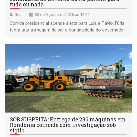
tudo ou nada
Geral
08 de Agosto de 2026 às 12:21
Corrida presidencial acende alerta para Lula e Flávio; Fúria
tenta tirar a imagem de ser a continuidade do governador
Marcos Rocha; ex-prefeito Hildon Chaves parece ainda
não ter entrado no modo eleição; ABAV faz evento em
Porto Velho
SOB SUSPEITA: Entrega de 286 máquinas em
Rondônia coincide com investigação sob
sigilo