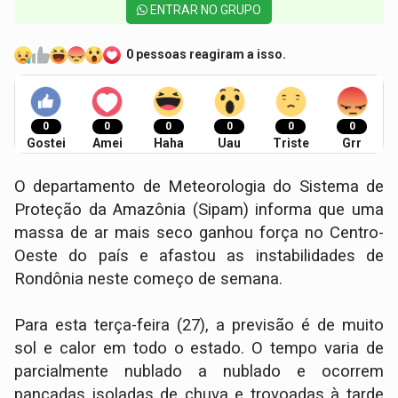
ENTRAR NO GRUPO
0 pessoas reagiram a isso.
0
0
0
0
0
0
Gostei
Amei
Haha
Uau
Triste
Grr
O departamento de Meteorologia do Sistema de
Proteção da Amazônia (Sipam) informa que uma
massa de ar mais seco ganhou força no Centro-
Oeste do país e afastou as instabilidades de
Rondônia neste começo de semana.
Para esta terça-feira (27), a previsão é de muito
sol e calor em todo o estado. O tempo varia de
parcialmente nublado a nublado e ocorrem
pancadas isoladas de chuva e trovoadas à tarde