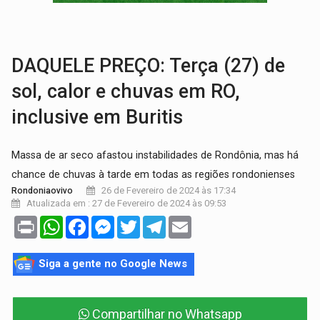
VÍDEO:
Líder religioso é preso por abusar de fiéis sob pretexto de 'pro
LEVANTAMENTO:
Brasil tem uma história marcada por guerras, revoltas e con
DAQUELE PREÇO: Terça (27) de
sol, calor e chuvas em RO,
inclusive em Buritis
Massa de ar seco afastou instabilidades de Rondônia, mas há
chance de chuvas à tarde em todas as regiões rondonienses
26 de Fevereiro de 2024 às 17:34
Rondoniaovivo
Atualizada em : 27 de Fevereiro de 2024 às 09:53
Print
WhatsApp
Facebook
Messenger
Twitter
Telegram
Email
Siga a gente no Google News
Compartilhar no Whatsapp