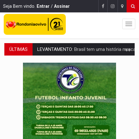
Seja Bem vindo.
Entrar
/
Assinar
ÚLTIMAS
LAMENTÁVEL:
Mulher é encontrada morta dentro de residência e
'XANDY DO MOTOCROSS':
Pai morre em acidente na BR-364 duas semanas após condena
PESO DO VOTO:
Cinco maiores colégios eleitorais concentram 53,7% dos v
COLUNA SEMANAL:
Largada foi dada e candidatos ao Governo de RO partem 
SOB SUSPEITA:
Entrega de 286 máquinas em Rondônia coincide com investig
ARTIGO:
Reter até 50% no distrato imobiliário é legal, mas não pode 
DO HOSPITAL AO CAMPO:
Veja as mais de 200 ações de Marcos Rogé
EXPANSÃO:
Grupo Nova Era amplia presença em PVH e transforma Aramix em