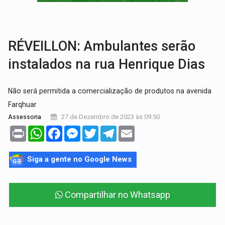
INFLUENCIARIA ELEIÇÕES:
Justiça Eleitoral manda tirar vídeo com suposta d
CONEXÃO RONDONIAOVIVO:
Marcio Barreto, pres. da ABAV-RO, alerta sobre golpes 
RÉVEILLON: Ambulantes serão
instalados na rua Henrique Dias
Não será permitida a comercialização de produtos na avenida
Farqhuar
27 de Dezembro de 2023 às 09:50
Assessoria
Print
WhatsApp
Facebook
Messenger
Twitter
Telegram
Email
Siga a gente no Google News
Compartilhar no Whatsapp