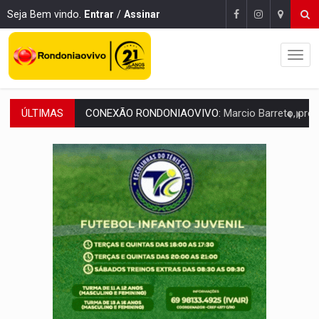
Seja Bem vindo.
Entrar
/
Assinar
ÚLTIMAS
DA RECICLAGEM AO SUCESSO:
A trajetória de superação de Car
'RIO OMERÊ':
MPF pede condenação do Banco do Brasil por financiar atividade
INFRAESTRUTURA:
Vilhena realiza audiência pública sobre moderniz
SEM SISTEMA:
Falha afeta atendimentos na Policlínica Os
VÍDEO:
Colisão entre motos deixa dois feridos próximo ao S
SOLIDARIEDADE:
Cadelinha com câncer precisa de aj
DESAPARECIDO:
Família procura por cachorrinho desapare
CASO MATHEUS:
DHPP se mobiliza para tentar localizar corpo de rap