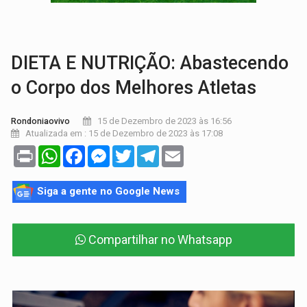
ENCONTRO:
Amazônia Negra ganha projeção nacional com participação de M
PREVISÃO:
Porto Velho tem chances de chuvas isoladas nesta se
DIETA E NUTRIÇÃO: Abastecendo
o Corpo dos Melhores Atletas
15 de Dezembro de 2023 às 16:56
Rondoniaovivo
Atualizada em : 15 de Dezembro de 2023 às 17:08
Print
WhatsApp
Facebook
Messenger
Twitter
Telegram
Email
Siga a gente no Google News
Compartilhar no Whatsapp