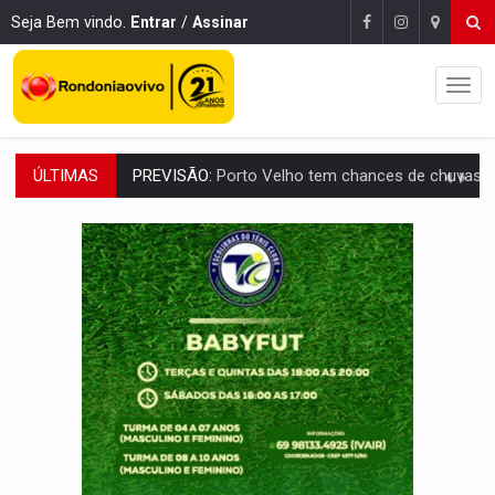
Seja Bem vindo.
Entrar
/
Assinar
ÚLTIMAS
SINDICATOS UNIDOS:
Assembleia Geral delibera greve da educação municip
PROCESSO SELETIVO:
Rondoniaovivo abre oficina de Comunicação com oportunidade
AGOSTO LILÁS:
MPRO lança de portal e promove reflexão sobre trajetória da Le
REGULARIZAÇÃO:
Refis 2026 segue até o fim do ano para regulariz
TRANSPORTE DE ARROZ:
MPF assegura cumprimento da legislação sobre transporte d
DEEPFAKE:
Sancionada lei contra violência sexual infantil na inte
COLEGIADO:
Brasil e Rússia discutem energia nuclear, defesa e ciênc
URGENTE:
Colisão entre caminhão e carro deixa quatro mortos e um em est