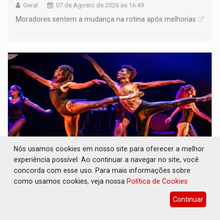
Geral
07 de Agosto de 2026 às 16:49
Moradores sentem a mudança na rotina após melhorias
Nós usamos cookies em nosso site para oferecer a melhor
experiência possível. Ao continuar a navegar no site, você
concorda com esse uso. Para mais informações sobre
A ILHA: Coreografia de Rondônia estreia na
programação do Festival de Dança de
como usamos cookies, veja nossa
Política de Cookies
Joinville
Continuar
Cultura
07 de Agosto de 2026 às 16:25