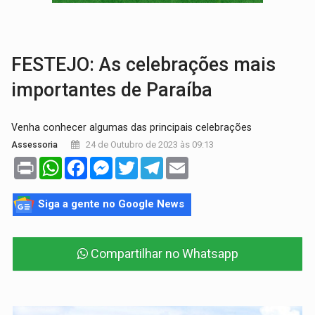
SOB SUSPEITA:
Entrega de 286 máquinas em Rondônia coincide com investig
ARTIGO:
Reter até 50% no distrato imobiliário é legal, mas não pode 
FESTEJO: As celebrações mais
importantes de Paraíba
Venha conhecer algumas das principais celebrações
24 de Outubro de 2023 às 09:13
Assessoria
Print
WhatsApp
Facebook
Messenger
Twitter
Telegram
Email
Siga a gente no Google News
Compartilhar no Whatsapp