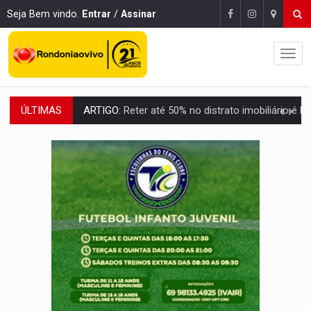
Seja Bem vindo.
Entrar
/
Assinar
ÚLTIMAS
DO HOSPITAL AO CAMPO:
Veja as mais de 200 ações de Marcos Rogé
EXPANSÃO:
Grupo Nova Era amplia presença em PVH e transforma Aramix em
ROTA GLOBAL:
PCC amplia presença internacional e transforma Brasil em cor
CONEXÃO RONDONIAOVIVO:
Museólogo Antônio Ocampo conduz a história de uma
EXTENSÃO DE DANOS:
Ferroviários pedem ao Iphan recuperação de área atingid
VARIANDO O CARDÁPIO:
Veja essa receita de carne assada para o a
PREJUÍZO AOS ESTUDANTES:
Greve dos professores em PVH é considerada 
POSSESSÃO DE DEBORAH LOGAN:
Terror mistura mistério e filmagens quase