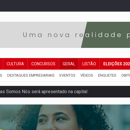
CULTURA
CONCURSOS
GERAL
LISTÃO
ELEIÇÕES 20
IS
DESTAQUES EMPRESARIAIS
EVENTOS
VÍDEOS
ENQUETES
OBIT
as Somos Nós será apresentado na capital
tocicleta em frente de academia
nos de emancipação com programação esportiva
sença de plástico ou petróleo em ovos