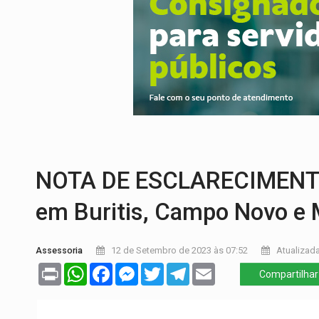
VÍDEO:
Pitbulls fogem de residência e a
AÇÃO CONJUNTA:
Forças policiais apre
PF ESTÁ APURANDO:
Flávio Bolsonaro e
NO CENTRO:
Colisão entre ônibus e carro
ELEIÇÕES 2026:
Candidato a deputado es
OPERAÇÃO DA PC:
Membros do CV são p
NOTA DE ESCLARECIMENTO:
em Buritis, Campo Novo e
Assessoria
12 de Setembro de 2023 às 07:52
Atualizada
Print
WhatsApp
Facebook
Messenger
Twitter
Telegram
Email
Compartilhar