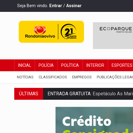
Seja Bem vindo.
Entrar
/
Assinar
INICIAL
POLÍCIA
POLÍTICA
INTERIOR
ESPORTES
NOTÍCIAS
CLASSIFICADOS
EMPREGOS
PUBLICAÇÕES LEGA
ÚLTIMAS
ENTRADA GRATUITA:
Espetáculo As Mari
VÍDEO:
Três são presos após furto de mo
CELEBRAÇÃO:
Cerejeiras completa 43 a
SAÚDE:
Anvisa desmente boato sobre pre