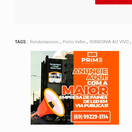
TAGS :
Rondoniaovivo
,
Porto Velho
,
RONDONIA AO VIVO
,