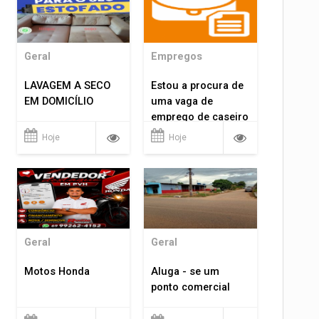
Geral
Empregos
LAVAGEM A SECO
Estou a procura de
EM DOMICÍLIO
uma vaga de
emprego de caseiro
em porto velho
Hoje
Hoje
rondônia
Geral
Geral
Motos Honda
Aluga - se um
ponto comercial