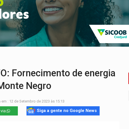
tacam casal de idosos na zona Leste
endem cerca de 1kg de ouro em Rondônia
scolhe Alfredo Gaspar como vice, alvo de denúncia por estupro
 provoca lentidão no trânsito
tadual declara carros por R$ 25 e casas por R$ 300 em RO
resos com armas e drogas após crime de tortur@
 Fornecimento de energia
 Monte Negro
 em : 12 de Setembro de 2023 às 15:13
Siga a gente no Google News
 via