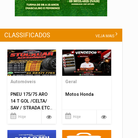
CLASSIFICADOS
VEJA MAIS
Automóveis
Geral
PNEU 175/75 ARO
Motos Honda
14 T GOL /CELTA/
SAV / STRADA ETC..
R$ 219,99
Hoje
Hoje
MONTAGEM GRATIS