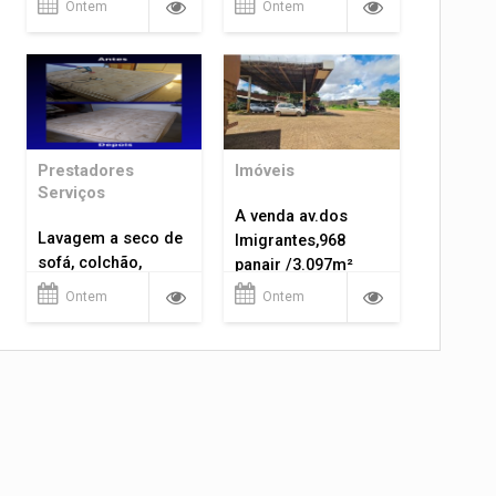
Ontem
Ontem
Prestadores
Imóveis
Serviços
A venda av.dos
Lavagem a seco de
Imigrantes,968
sofá, colchão,
panair /3.097m²
tapetes...
Ontem
Ontem