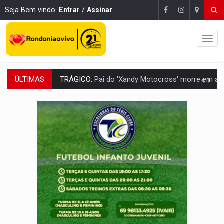
Seja Bem vindo.
Entrar
/
Assinar
ÚLTIMAS
VÍDEO:
Motorista de caminhonete morre preso às ferragens em colisão com
LAZER:
Seis lugares gratuitos para aproveitar o fim de semana e
VÍDEO:
FTICCO e Força Tática prendem membro do CV com arma e drogas em
INCLUSÃO:
Prefeitura fortalece parceria com a APAE para ampliar ações v
DEFESA:
Exército testa inovações no combate a drones durante exerc
TEMAS SOCIOAMBIENTAIS:
Em Itapuã do Oeste, CINEMAZÔNIA leva cinema amazônico 
PREVISÃO:
Interior de Rondônia terá sábado (8) de calor intenso
INFRAESTRUTURA:
Após quase 30 anos de espera, asfalto chega ao bairr