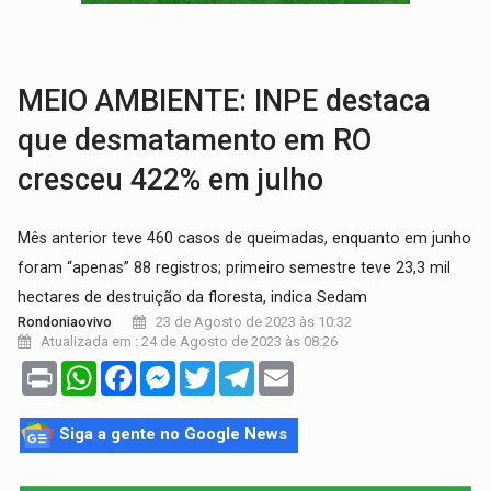
NO CARRO:
Homem é preso com pistola 9mm durante abordagem da Força Tát
TRÁGICO:
Pai do 'Xandy Motocross' morre em acidente
MEIO AMBIENTE: INPE destaca
que desmatamento em RO
cresceu 422% em julho
Mês anterior teve 460 casos de queimadas, enquanto em junho
foram “apenas” 88 registros; primeiro semestre teve 23,3 mil
hectares de destruição da floresta, indica Sedam
23 de Agosto de 2023 às 10:32
Rondoniaovivo
Atualizada em : 24 de Agosto de 2023 às 08:26
Print
WhatsApp
Facebook
Messenger
Twitter
Telegram
Email
Siga a gente no Google News