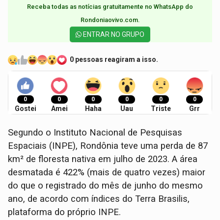
Receba todas as notícias gratuitamente no WhatsApp do
Rondoniaovivo.com.​
ENTRAR NO GRUPO
0 pessoas reagiram a isso.
0
0
0
0
0
0
Gostei
Amei
Haha
Uau
Triste
Grr
Segundo o Instituto Nacional de Pesquisas
Espaciais (INPE), Rondônia teve uma perda de 87
km² de floresta nativa em julho de 2023. A área
desmatada é 422% (mais de quatro vezes) maior
do que o registrado do mês de junho do mesmo
ano, de acordo com índices do Terra Brasilis,
plataforma do próprio INPE.