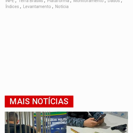
INPE
,
Terra Brasilis
,
Plataforma
,
Monitoramento
,
Dados
,
Índices
,
Levantamento
,
Notícia
MAIS NOTÍCIAS