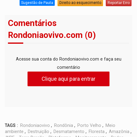
Sugestão de Pauta
Direito ao esquecimento
Reportar Erro
Comentários
Rondoniaovivo.com (0)
Acesse sua conta do Rondoniaovivo.com e faça seu
comentário
Clique aqui para entrar
TAGS :
Rondoniaovivo
,
Rondônia
,
Porto Velho
,
Meio
ambiente
,
Destruição
,
Desmatamento
,
Floresta
,
Amazônia
,