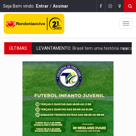
Seja Bem vindo.
Entrar
/
Assinar
ÚLTIMAS
LAMENTÁVEL:
Mulher é encontrada morta dentro de residência e
'XANDY DO MOTOCROSS':
Pai morre em acidente na BR-364 duas semanas após condena
PESO DO VOTO:
Cinco maiores colégios eleitorais concentram 53,7% dos v
COLUNA SEMANAL:
Largada foi dada e candidatos ao Governo de RO partem 
SOB SUSPEITA:
Entrega de 286 máquinas em Rondônia coincide com investig
ARTIGO:
Reter até 50% no distrato imobiliário é legal, mas não pode 
DO HOSPITAL AO CAMPO:
Veja as mais de 200 ações de Marcos Rogé
EXPANSÃO:
Grupo Nova Era amplia presença em PVH e transforma Aramix em