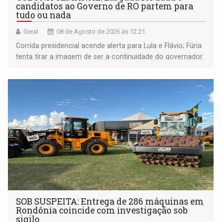
candidatos ao Governo de RO partem para
tudo ou nada
Geral
08 de Agosto de 2026 às 12:21
Corrida presidencial acende alerta para Lula e Flávio; Fúria
tenta tirar a imagem de ser a continuidade do governador
Marcos Rocha; ex-prefeito Hildon Chaves parece ainda
não ter entrado no modo eleição; ABAV faz evento em
Porto Velho
SOB SUSPEITA: Entrega de 286 máquinas em
Rondônia coincide com investigação sob
sigilo