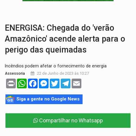
VÍDEO:
Líder religioso é preso por abusar de fiéis sob pretexto de 'pro
LEVANTAMENTO:
Brasil tem uma história marcada por guerras, revoltas e con
ENERGISA: Chegada do 'verão
Amazônico' acende alerta para o
perigo das queimadas
Incêndios podem afetar o fornecimento de energia
22 de Junho de 2023 às 10:27
Assessoria
Print
WhatsApp
Facebook
Messenger
Twitter
Telegram
Email
Siga a gente no Google News
Compartilhar no Whatsapp