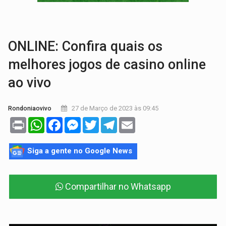
EDUCAÇÃO:
Corumbiara lidera Ideb 2025 entre redes municipai
COMPETIÇÕES:
Joer 2026 inicia fases regionais e reúne mais de 7,3 mil
ONLINE: Confira quais os
melhores jogos de casino online
ao vivo
27 de Março de 2023 às 09:45
Rondoniaovivo
Print
WhatsApp
Facebook
Messenger
Twitter
Telegram
Email
Siga a gente no Google News
Compartilhar no Whatsapp