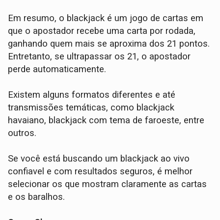
Em resumo, o blackjack é um jogo de cartas em
que o apostador recebe uma carta por rodada,
ganhando quem mais se aproxima dos 21 pontos.
Entretanto, se ultrapassar os 21, o apostador
perde automaticamente.
Existem alguns formatos diferentes e até
transmissões temáticas, como blackjack
havaiano, blackjack com tema de faroeste, entre
outros.
Se você está buscando um blackjack ao vivo
confiavel e com resultados seguros, é melhor
selecionar os que mostram claramente as cartas
e os baralhos.