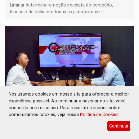
Liminar determina remoção imediata do conteúdo,
bloqueio da mídia em todas as plataformas e
identificação do autor da publicação
Nós usamos cookies em nosso site para oferecer a melhor
experiência possível. Ao continuar a navegar no site, você
CONEXÃO RONDONIAOVIVO: Marcio Barreto,
pres. da ABAV-RO, alerta sobre golpes na
concorda com esse uso. Para mais informações sobre
compra de passagens
como usamos cookies, veja nossa
Política de Cookies
Geral
06 de Agosto de 2026 às 12:00
Continuar
Ele falou também sobre o 7º Salão do Turismo, em Porto