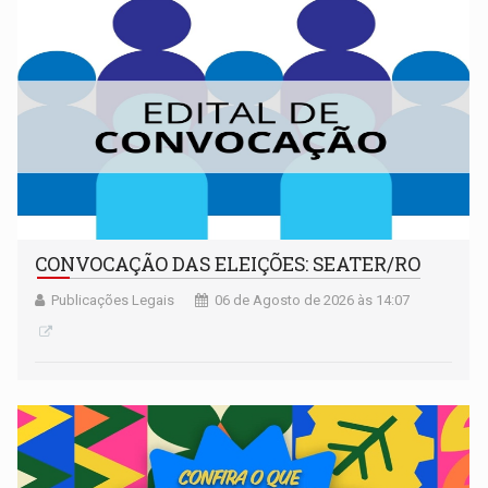
CONVOCAÇÃO DAS ELEIÇÕES: SEATER/RO
Publicações Legais
06 de Agosto de 2026 às 14:07