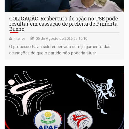
COLIGAÇÃO: Reabertura de ação no TSE pode
resultar em cassação de prefeita de Pimenta
Bueno
Interior
06 de Agosto de 2026 às 15:10
O processo havia sido encerrado sem julgamento das
acusações de que o partido não poderia atuar
isoladamente