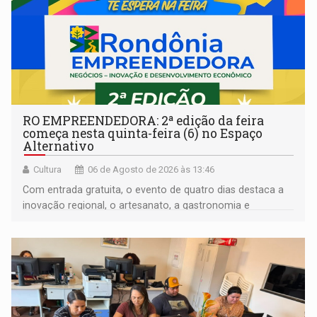
RO EMPREENDEDORA: 2ª edição da feira
começa nesta quinta-feira (6) no Espaço
Alternativo
Cultura
06 de Agosto de 2026 às 13:46
Com entrada gratuita, o evento de quatro dias destaca a
inovação regional, o artesanato, a gastronomia e
promove a feira de adoção responsável de animais