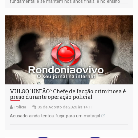
fundamental e se mantêm nos anos finais; e no ensino
médio
VULGO 'UNIÃO': Chefe de facção criminosa é
preso durante operação policial
Polícia
06 de Agosto de 2026 às 14:11
Acusado ainda tentou fugir para um matagal