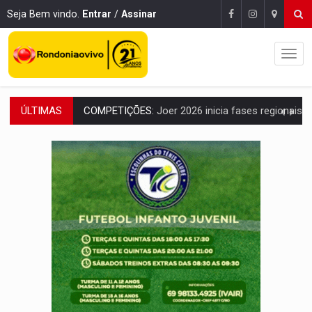
Seja Bem vindo.
Entrar
/
Assinar
ÚLTIMAS
PERIGO:
Moradores denunciam escuridão e insegurança na Estrada d
COLIGAÇÃO:
Reabertura de ação no TSE pode resultar em cassação de prefeita 
INCLUSÃO:
APAE Porto Velho abre inscrições para 
CLUBE DOS R$ 00,00:
21 candidatos declaram patrimônio zero em Rondônia na
INTERIOR:
Ouro Preto do Oeste realiza Cavalgada da Expo Show Norte
DESENVOLVIMENTO:
Ideb avança nos anos iniciais do ensino fundamen
VULGO 'UNIÃO':
Chefe de facção criminosa é preso durante oper
Publicação Legal:
CONVOCAÇÃO DAS ELEIÇÕES: S