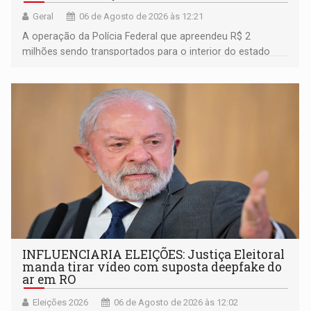
Geral
06 de Agosto de 2026 às 12:21
A operação da Polícia Federal que apreendeu R$ 2
milhões sendo transportados para o interior do estado
movimentou o meio político pela clara e inequívoca
ligação do suspeito com um deputado federal do União
Brasil por Rondônia
INFLUENCIARIA ELEIÇÕES: Justiça Eleitoral
manda tirar vídeo com suposta deepfake do
ar em RO
Eleições 2026
06 de Agosto de 2026 às 12:02