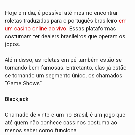
Hoje em dia, é possível até mesmo encontrar
roletas traduzidas para o português brasileiro
e
m
um casino online ao vivo
. Essas plataformas
costumam ter dealers brasileiros que operam os
jogos.
Além disso, as roletas em pé também estão se
tornando bem famosas. Entretanto, elas já estão
se tornando um segmento único, os chamados
“Game Shows”.
Blackjack
Chamado de vinte-e-um no Brasil, é um jogo que
até quem não conhece cassinos costuma ao
menos saber como funciona.