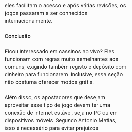
eles facilitam o acesso e após várias revisões, os
jogos passaram a ser conhecidos
internacionalmente.
Conclusão
Ficou interessado em cassinos ao vivo? Eles
funcionam com regras muito semelhantes aos
comuns, exigindo também registo e depósito com
dinheiro para funcionarem. Inclusive, essa seção
não costuma oferecer modos grátis.
Além disso, os apostadores que desejam
aproveitar esse tipo de jogo devem ter uma
conexão de internet estável, seja no PC ou em
dispositivos móveis. Segundo Antonio Matias,
isso é necessário para evitar prejuízos.