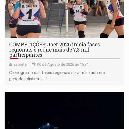
COMPETIÇÕES: Joer 2026 inicia fases
regionais e reúne mais de 7,3 mil
participantes
Esporte
06 de Agosto de 2026 às 15:31
Cronograma das fases regionais será realizado em
períodos distintos