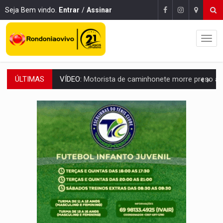
Seja Bem vindo.
Entrar
/
Assinar
ÚLTIMAS
LAZER:
Seis lugares gratuitos para aproveitar o fim de semana e
VÍDEO:
FTICCO e Força Tática prendem membro do CV com arma e drogas em
INCLUSÃO:
Prefeitura fortalece parceria com a APAE para ampliar ações v
DEFESA:
Exército testa inovações no combate a drones durante exerc
TEMAS SOCIOAMBIENTAIS:
Em Itapuã do Oeste, CINEMAZÔNIA leva cinema amazônico 
PREVISÃO:
Interior de Rondônia terá sábado (8) de calor intenso
INFRAESTRUTURA:
Após quase 30 anos de espera, asfalto chega ao bairr
A ILHA:
Coreografia de Rondônia estreia na programação do Festival de Dan