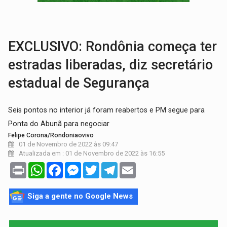
TRÁGICO:
Pai do 'Xandy Motocross' morre em acidente
VÍDEO:
Motorista de caminhonete morre preso às ferragens em colisão com
EXCLUSIVO: Rondônia começa ter
estradas liberadas, diz secretário
estadual de Segurança
Seis pontos no interior já foram reabertos e PM segue para
Ponta do Abunã para negociar
Felipe Corona/Rondoniaovivo
01 de Novembro de 2022 às 09:47
Atualizada em : 01 de Novembro de 2022 às 16:55
Print
WhatsApp
Facebook
Messenger
Twitter
Telegram
Email
Siga a gente no Google News