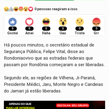
0 pessoas reagiram a isso.
0
0
0
0
0
0
Gostei
Amei
Haha
Uau
Triste
Grr
Há poucos minutos, o secretário estadual de
Segurança Pública, Felipe Vital, disse ao
Rondoniaovivo que as estradas federais que
passam por Rondônia começaram a ser liberadas.
Segundo ele, as regiões de Vilhena, Ji-Paraná,
Presidente Médici, Jaru, Monte Negro e Candeias
do Jamari já estão liberadas.