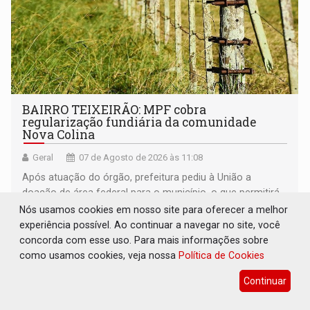
BAIRRO TEIXEIRÃO: MPF cobra
regularização fundiária da comunidade
Nova Colina
Geral
07 de Agosto de 2026 às 11:08
Após atuação do órgão, prefeitura pediu à União a
doação de área federal para o município, o que permitirá
a regularização de ocupantes de boa fé
Nós usamos cookies em nosso site para oferecer a melhor
experiência possível. Ao continuar a navegar no site, você
concorda com esse uso. Para mais informações sobre
como usamos cookies, veja nossa
Política de Cookies
Continuar