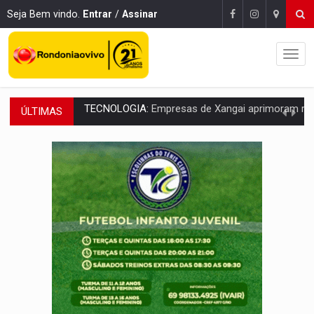
Seja Bem vindo.
Entrar
/
Assinar
ÚLTIMAS
PROTEGE A TERRA:
China descobre como explodir asteroide com bomba n
VÍDEO:
Motociclista morre após bater na traseira de camin
PARECE UM NUGGET:
Essa receita com frango virou o meu ja
EMPREENDEDORISMO:
7 negócios que podem começar com pouco dinheiro e vi
GIGANTE DA AMÉRICA:
Brasil reúne dimensão continental e posição estratégic
INDEPENDÊNCIA:
10 dicas importantes para quem quer mo
VARCENA:
Cientistas descobrem nova espécie de rã em florestas alagada
BARGANHA:
Vai comprar celular usado? Veja como consultar o a