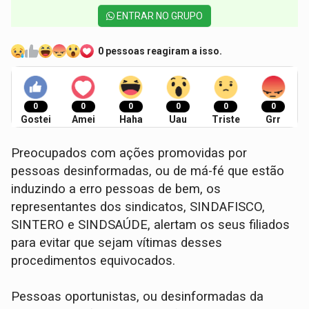
ENTRAR NO GRUPO
0 pessoas reagiram a isso.
0
0
0
0
0
0
Gostei
Amei
Haha
Uau
Triste
Grr
Preocupados com ações promovidas por
pessoas desinformadas, ou de má-fé que estão
induzindo a erro pessoas de bem, os
representantes dos sindicatos, SINDAFISCO,
SINTERO e SINDSAÚDE, alertam os seus filiados
para evitar que sejam vítimas desses
procedimentos equivocados.
Pessoas oportunistas, ou desinformadas da