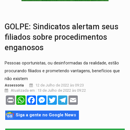
AMOR PERDIDO DÓI:
Luto amoroso não tem prazo, mas exige aten
TECNOLOGIA:
Empresas de Xangai aprimoram robôs de IA incorporada em 
GOLPE: Sindicatos alertam seus
filiados sobre procedimentos
enganosos
Pessoas oportunistas, ou desinformadas da realidade, estão
procurando filiados e prometendo vantagens, benefícios que
não existem
12 de Julho de 2022 às 09:23
Assessoria
Atualizada em : 13 de Julho de 2022 às 09:22
Print
WhatsApp
Facebook
Messenger
Twitter
Telegram
Email
Siga a gente no Google News