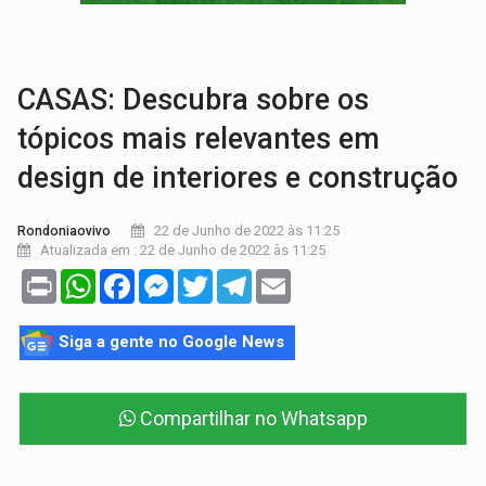
URGENTE:
DHPP se mobiliza para tentar localizar corpo de rapaz
DÉFICIT DE MANDATO:
Contas do governo de Rondônia expõem meta negativa e
CASAS: Descubra sobre os
tópicos mais relevantes em
design de interiores e construção
22 de Junho de 2022 às 11:25
Rondoniaovivo
Atualizada em : 22 de Junho de 2022 às 11:25
Print
WhatsApp
Facebook
Messenger
Twitter
Telegram
Email
Siga a gente no Google News
Compartilhar no Whatsapp