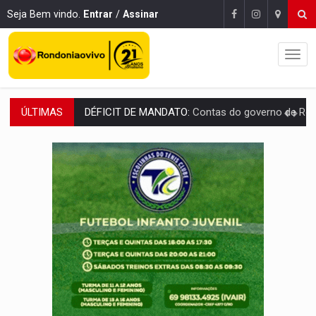
Seja Bem vindo.
Entrar
/
Assinar
ÚLTIMAS
CREDIBILIDADE:
Superintendentes da PF defendem independência e apoio à 
ALIANÇA PODEROSA:
Chapa vitaminada pode alcançar larga e boa vantag
SÃO PAULO:
PM abre concurso público com 2.000 vagas para a
CINEAMAZÔNIA:
Filmes rondonienses provocam debate sobre temas urgentes 
Publicação Legal:
AVISO DE LICITAÇÃO: PREGÃO ELETRÔNICO Nº 90136
RUA DAS PENHAS:
MPRO promove intervenção artística pelos direit
PEDIDO DE PROVIDÊNCIA:
Erosão ameaça acesso a bairros às margens do r
ELEIÇÕES 2026:
Policial candidato a deputado federal do PL declara patrimôn