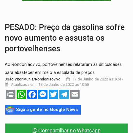
AMOR PERDIDO DÓI:
Luto amoroso não tem prazo, mas exige aten
TECNOLOGIA:
Empresas de Xangai aprimoram robôs de IA incorporada em 
PESADO: Preço da gasolina sofre
novo aumento e assusta os
portovelhenses
Ao Rondoniaovivo, portovelhenses relataram as dificuldades
para abastecer em meio a escalada de preços
17 de Junho de 2022 às 16:47
João Vitor Muniz/Rondoniaovivo
Atualizada em : 18 de Junho de 2022 às 10:58
Print
WhatsApp
Facebook
Messenger
Twitter
Telegram
Email
Siga a gente no Google News
Compartilhar no Whatsapp