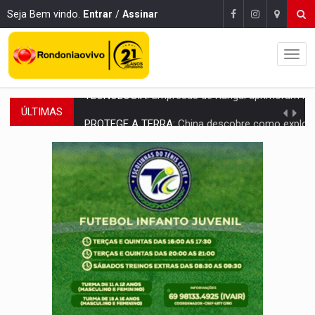
Seja Bem vindo.
Entrar
/
Assinar
ÚLTIMAS
PROTEGE A TERRA:
China descobre como explodir asteroide com bomba n
VÍDEO:
Motociclista morre após bater na traseira de camin
PARECE UM NUGGET:
Essa receita com frango virou o meu ja
EMPREENDEDORISMO:
7 negócios que podem começar com pouco dinheiro e vi
GIGANTE DA AMÉRICA:
Brasil reúne dimensão continental e posição estratégic
INDEPENDÊNCIA:
10 dicas importantes para quem quer mo
VARCENA:
Cientistas descobrem nova espécie de rã em florestas alagada
BARGANHA:
Vai comprar celular usado? Veja como consultar o a