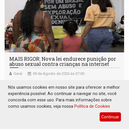
MAIS RIGOR: Nova lei endurece punição por
abuso sexual contra crianças na internet
Geral
09 de Agosto de 2026 às 07:00
Produzir ou registrar material de violência sexual contra
Nós usamos cookies em nosso site para oferecer a melhor
criança ou adolescente passa a ter pena de quatro a dez
experiência possível. Ao continuar a navegar no site, você
anos de reclusão
concorda com esse uso. Para mais informações sobre
como usamos cookies, veja nossa
Política de Cookies
Continuar