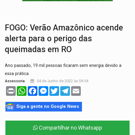
GRAVE:
Homem é esfaqueado no peito durante briga ent
VÍDEO:
Denarc e Receita Federal apreendem 12 kg de skunk e arma que iam
FOGO: Verão Amazônico acende
alerta para o perigo das
queimadas em RO
Ano passado, 19 mil pessoas ficaram sem energia devido a
essa prática
04 de Junho de 2022 às 09:54
Assessoria
Print
WhatsApp
Facebook
Messenger
Twitter
Telegram
Email
Siga a gente no Google News
Compartilhar no Whatsapp