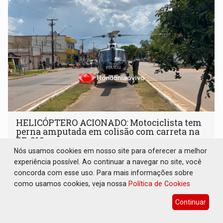
HELICÓPTERO ACIONADO: Motociclista tem
perna amputada em colisão com carreta na
BR-319
Nós usamos cookies em nosso site para oferecer a melhor
Polícia
05 de Agosto de 2026 às 12:47
experiência possível. Ao continuar a navegar no site, você
Em razão do estado gravíssimo do paciente e da distância
concorda com esse uso. Para mais informações sobre
em relação a capital, o suporte aéreo foi acionado
como usamos cookies, veja nossa
Política de Cookies
Continuar