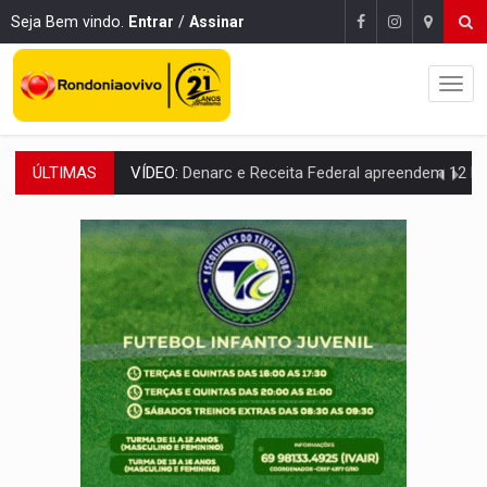
Seja Bem vindo.
Entrar
/
Assinar
ÚLTIMAS
OPERAÇÃO DA PC:
Membros do CV são presos com armas e drogas após c
ENTRADA GRATUITA:
Espetáculo As Marias Somos Nós será apresen
VÍDEO:
Três são presos após furto de motocicleta em frente
CELEBRAÇÃO:
Cerejeiras completa 43 anos de emancipação com progra
SAÚDE:
Anvisa desmente boato sobre presença de plástico ou petr
VÍDEO:
Pitbulls fogem de residência e atacam casal de idosos 
AÇÃO CONJUNTA:
Forças policiais apreendem cerca de 1kg de our
PF ESTÁ APURANDO:
Flávio Bolsonaro escolhe Alfredo Gaspar como vice, alvo de d