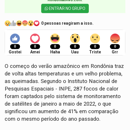
ENTRAR NO GRUPO
0 pessoas reagiram a isso.
0
0
0
0
0
0
Gostei
Amei
Haha
Uau
Triste
Grr
O começo do verão amazônico em Rondônia traz
de volta altas temperaturas e um velho problema,
as queimadas. Segundo o Instituto Nacional de
Pesquisas Espaciais - INPE, 287 focos de calor
foram captados pelo sistema de monitoramento
de satélites de janeiro a maio de 2022, o que
significou um aumento de 41% em comparação
com o mesmo período do ano passado.