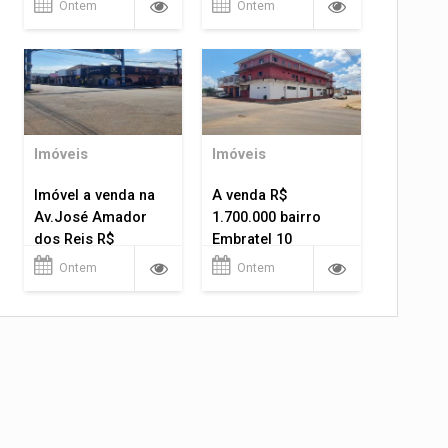
Ontem
Ontem
Imóveis
Imóveis
Imóvel a venda na
A venda R$
Av.José Amador
1.700.000 bairro
dos Reis R$
Embratel 10
1.400.000
apartamentos!
Ontem
Ontem