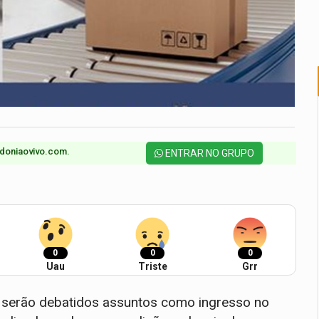
doniaovivo.com.​
ENTRAR NO GRUPO
0
0
0
Uau
Triste
Grr
 serão debatidos assuntos como ingresso no