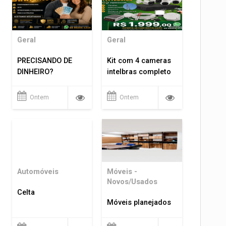
Geral
Geral
PRECISANDO DE
Kit com 4 cameras
DINHEIRO?
intelbras completo
Ontem
Ontem
Automóveis
Móveis -
Novos/Usados
Celta
Móveis planejados