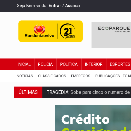
Seja Bem vindo.
Entrar
/
Assinar
INICIAL
POLÍCIA
POLÍTICA
INTERIOR
ESPORTES
NOTÍCIAS
CLASSIFICADOS
EMPREGOS
PUBLICAÇÕES LEGA
TRAGÉDIA:
Sobe para cinco o número de 
ÚLTIMAS
TRANSPORTE DE ARROZ:
MPF assegura c
DEEPFAKE:
Sancionada lei contra violência
COLEGIADO:
Brasil e Rússia discutem ene
URGENTE:
Colisão entre caminhão e carr