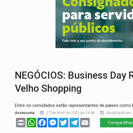
ENCONTRO:
Amazônia Negra ganha projeç
PREVISÃO:
Porto Velho tem chances de c
SINDICATOS UNIDOS:
Assembleia Geral 
PROCESSO SELETIVO:
Rondoniaovivo abr
BRASIL CONTRA O CRIME:
Acusado de gu
NEGÓCIOS: Business Day R
Velho Shopping
Entre os convidados estão representantes de países como Pe
Assessoria
27 de Abril de 2022 às 14:48
Atualizada em :
Print
WhatsApp
Facebook
Messenger
Twitter
Telegram
Email
Compartilhar