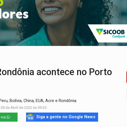
ão nacional com participação de Marcela Bonfim
huvas isoladas nesta sexta-feira (7)
delibera greve da educação municipal em Porto Velho
e oficina de Comunicação com oportunidade de integrar equipe
ardar armas de facção é preso com revólveres e espingardas
ondônia acontece no Porto
ru, Bolívia, China, EUA, Acre e Rondônia.
 28 de Abril de 2022 às 09:20
Siga a gente no Google News
 via