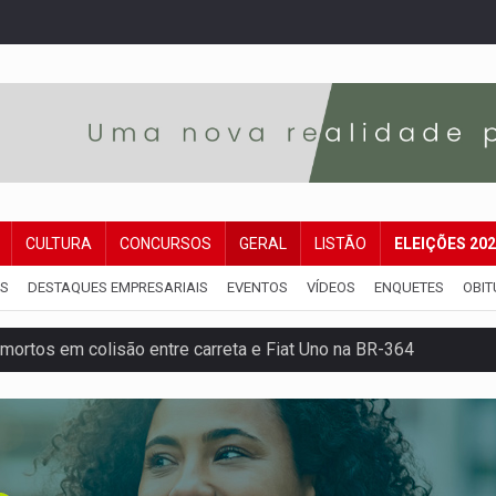
CULTURA
CONCURSOS
GERAL
LISTÃO
ELEIÇÕES 20
IS
DESTAQUES EMPRESARIAIS
EVENTOS
VÍDEOS
ENQUETES
OBIT
mortos em colisão entre carreta e Fiat Uno na BR-364
umprimento da legislação sobre transporte de cargas por em
 sexual infantil na internet e via IA
rgia nuclear, defesa e ciência em Brasília
o deixa quatro mortos e um em estado grave na BR