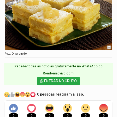
Foto: Divulgação
Receba todas as notícias gratuitamente no WhatsApp do
Rondoniaovivo.com.​
ENTRAR NO GRUPO
0 pessoas reagiram a isso.
0
0
0
0
0
0