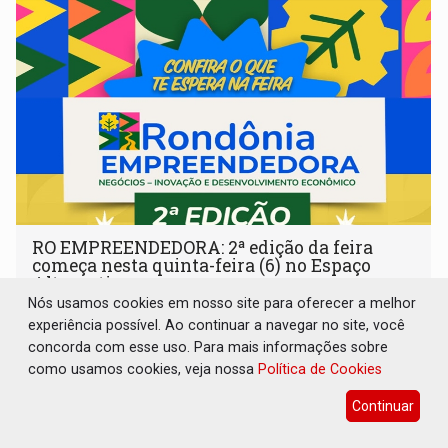
RO EMPREENDEDORA: 2ª edição da feira
começa nesta quinta-feira (6) no Espaço
Alternativo
Nós usamos cookies em nosso site para oferecer a melhor
Cultura
06 de Agosto de 2026 às 13:46
experiência possível. Ao continuar a navegar no site, você
Com entrada gratuita, o evento de quatro dias destaca a
concorda com esse uso. Para mais informações sobre
inovação regional, o artesanato, a gastronomia e
como usamos cookies, veja nossa
Política de Cookies
promove a feira de adoção responsável de animais
Continuar