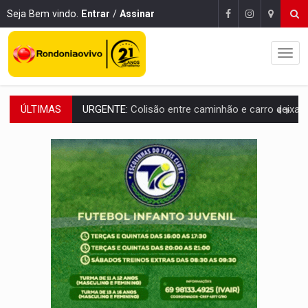
Seja Bem vindo.
Entrar
/
Assinar
ÚLTIMAS
ENCONTRO:
Amazônia Negra ganha projeção nacional com participação de M
PREVISÃO:
Porto Velho tem chances de chuvas isoladas nesta se
SINDICATOS UNIDOS:
Assembleia Geral delibera greve da educação municip
PROCESSO SELETIVO:
Rondoniaovivo abre oficina de Comunicação com oportunidade
AGOSTO LILÁS:
MPRO lança de portal e promove reflexão sobre trajetória da Le
REGULARIZAÇÃO:
Refis 2026 segue até o fim do ano para regulariz
ROLIM DE MOURA:
Programa da Energisa beneficia 60 famílias com geladeiras e
VIOLÊNCIA VICÁRIA:
MPRO obtém condenação de réu a 21 anos de prisão em 