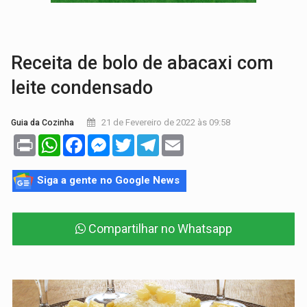
COLEGIADO:
Brasil e Rússia discutem energia nuclear, defesa e ciênc
URGENTE:
Colisão entre caminhão e carro deixa quatro mortos e um em est
Receita de bolo de abacaxi com
leite condensado
21 de Fevereiro de 2022 às 09:58
Guia da Cozinha
Print
WhatsApp
Facebook
Messenger
Twitter
Telegram
Email
Siga a gente no Google News
Compartilhar no Whatsapp