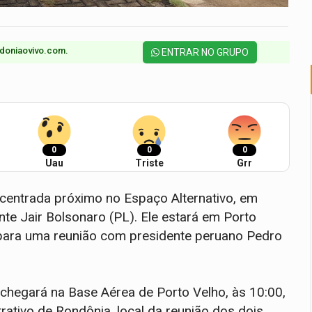
doniaovivo.com.​
ENTRAR NO GRUPO
0
0
0
Uau
Triste
Grr
entrada próximo no Espaço Alternativo, em
te Jair Bolsonaro (PL). Ele estará em Porto
, para uma reunião com presidente peruano Pedro
 chegará na Base Aérea de Porto Velho, às 10:00,
rativo de Rondônia, local da reunião dos dois