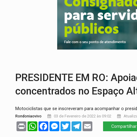
DEFESA:
Exército testa inovações no com
TEMAS SOCIOAMBIENTAIS:
Em Itapuã d
PREVISÃO:
Interior de Rondônia terá sáb
INFRAESTRUTURA:
Após quase 30 anos d
A ILHA:
Coreografia de Rondônia estreia 
TRÁGICO:
Pai do 'Xandy Motocross' mor
PRESIDENTE EM RO: Apoiad
concentrados no Espaço Al
Motociclistas que se inscreveram para acompanhar o presi
Rondoniaovivo
03 de Fevereiro de 2022 às 09:02
Atualiz
Print
WhatsApp
Facebook
Messenger
Twitter
Telegram
Email
Compartilhar