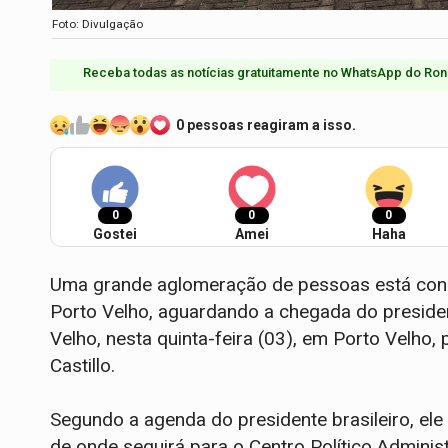
Foto: Divulgação
Receba todas as notícias gratuitamente no WhatsApp do Ron
0 pessoas reagiram a isso.
0
0
0
Gostei
Amei
Haha
Uma grande aglomeração de pessoas está conc
Porto Velho, aguardando a chegada do presiden
Velho, nesta quinta-feira (03), em Porto Velho
Castillo.
Segundo a agenda do presidente brasileiro, ele
de onde seguirá para o Centro Político Administ