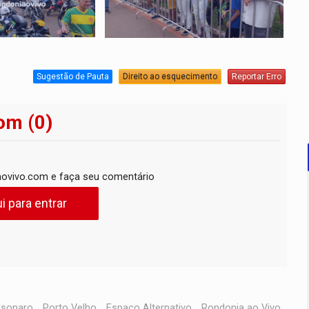
Sugestão de Pauta
Direito ao esquecimento
Reportar Erro
om (0)
ovivo.com e faça seu comentário
i para entrar
lsonaro
,
Porto Velho
,
Espaço Alternativo
,
Rondonia ao Vivo
,