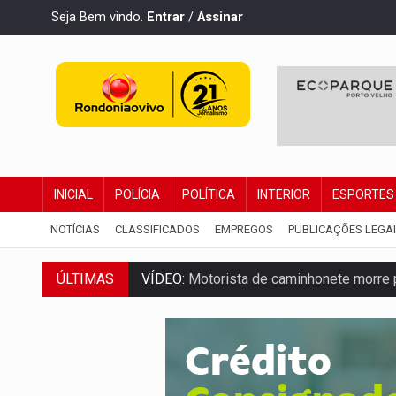
Seja Bem vindo.
Entrar
/
Assinar
INICIAL
POLÍCIA
POLÍTICA
INTERIOR
ESPORTES
NOTÍCIAS
CLASSIFICADOS
EMPREGOS
PUBLICAÇÕES LEGA
ÚLTIMAS
VÍDEO:
Motorista de caminhonete morre p
LAZER:
Seis lugares gratuitos para apro
VÍDEO:
FTICCO e Força Tática prendem 
INCLUSÃO:
Prefeitura fortalece parceri