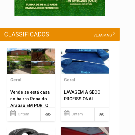
CLASSIFICADOS
VEJA MAIS
Geral
Geral
Vende se está casa
LAVAGEM A SECO
no bairro Ronaldo
PROFISSIONAL
Aragão EM PORTO
VELHO RO.
Ontem
Ontem