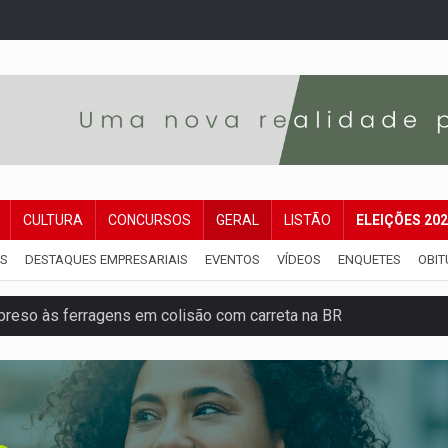
CULTURA
CONCURSOS
GERAL
LISTÃO
ELEIÇÕES 20
IS
DESTAQUES EMPRESARIAIS
EVENTOS
VÍDEOS
ENQUETES
OBIT
reso às ferragens em colisão com carreta na BR
veitar o fim de semana em Porto Velho
membro do CV com arma e drogas em boca de fumo
a com a APAE para ampliar ações voltadas a PCD's