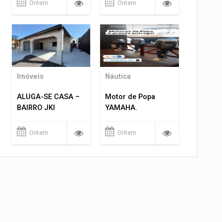
Ontem
Ontem
Imóveis
Náutica
ALUGA-SE CASA –
Motor de Popa
BAIRRO JKI
YAMAHA.
Ontem
Ontem