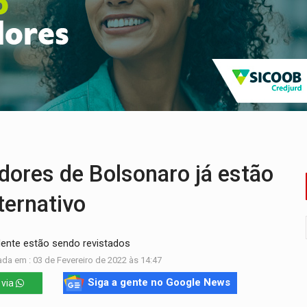
bate a drones durante exercício antiaéreo
o Oeste, CINEMAZÔNIA leva cinema amazônico a estudantes na
ado (8) de calor intenso e tempo firme
e espera, asfalto chega ao bairro Nova Esperança
na programação do Festival de Dança de Joinville
re em acidente na BR-364
ores de Bolsonaro já estão
ternativo
dente estão sendo revistados
ada em : 03 de Fevereiro de 2022 às 14:47
Siga a gente no Google News
 via