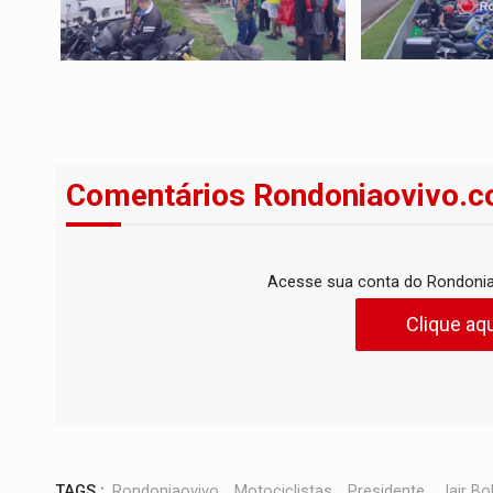
Comentários Rondoniaovivo.c
Acesse sua conta do Rondonia
Clique aqu
TAGS :
Rondoniaovivo
,
Motociclistas
,
Presidente
,
Jair Bo