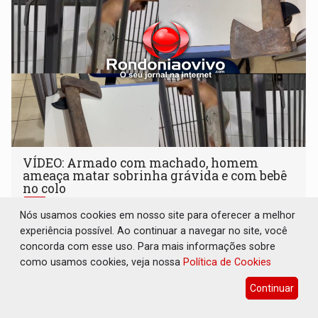
VÍDEO: Armado com machado, homem
ameaça matar sobrinha grávida e com bebê
no colo
Polícia
09 de Agosto de 2026 às 04:05
Nós usamos cookies em nosso site para oferecer a melhor
experiência possível. Ao continuar a navegar no site, você
Crime foi registrado na zona Sul de Porto Velho
concorda com esse uso. Para mais informações sobre
como usamos cookies, veja nossa
Política de Cookies
Continuar