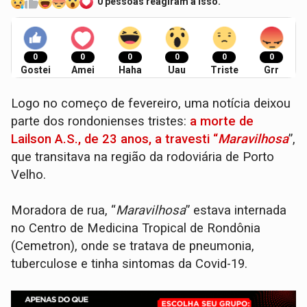
0 pessoas reagiram a isso.
0
0
0
0
0
0
Gostei
Amei
Haha
Uau
Triste
Grr
Logo no começo de fevereiro, uma notícia deixou
parte dos rondonienses tristes:
a morte de
Lailson A.S., de 23 anos, a travesti “
Maravilhosa
”,
que transitava na região da rodoviária de Porto
Velho.
Moradora de rua, “
Maravilhosa
” estava internada
no Centro de Medicina Tropical de Rondônia
(Cemetron), onde se tratava de pneumonia,
tuberculose e tinha sintomas da Covid-19.