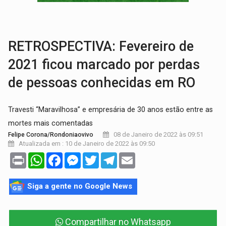
AMOR PERDIDO DÓI:
Luto amoroso não tem prazo, mas exige aten
TECNOLOGIA:
Empresas de Xangai aprimoram robôs de IA incorporada em 
RETROSPECTIVA: Fevereiro de
2021 ficou marcado por perdas
de pessoas conhecidas em RO
Travesti “Maravilhosa” e empresária de 30 anos estão entre as
mortes mais comentadas
08 de Janeiro de 2022 às 09:51
Felipe Corona/Rondoniaovivo
Atualizada em : 10 de Janeiro de 2022 às 09:50
Print
WhatsApp
Facebook
Messenger
Twitter
Telegram
Email
Siga a gente no Google News
Compartilhar no Whatsapp