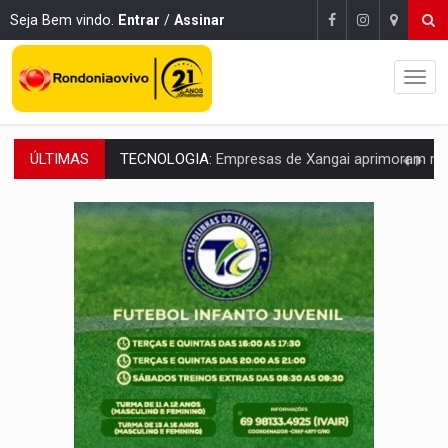
Seja Bem vindo.
Entrar
/
Assinar
ÚLTIMAS
PROTEGE A TERRA:
China descobre como explodir asteroide com bomba n
VÍDEO:
Motociclista morre após bater na traseira de camin
PARECE UM NUGGET:
Essa receita com frango virou o meu ja
EMPREENDEDORISMO:
7 negócios que podem começar com pouco dinheiro e vi
GIGANTE DA AMÉRICA:
Brasil reúne dimensão continental e posição estratégic
INDEPENDÊNCIA:
10 dicas importantes para quem quer mo
VARCENA:
Cientistas descobrem nova espécie de rã em florestas alagada
BARGANHA:
Vai comprar celular usado? Veja como consultar o a