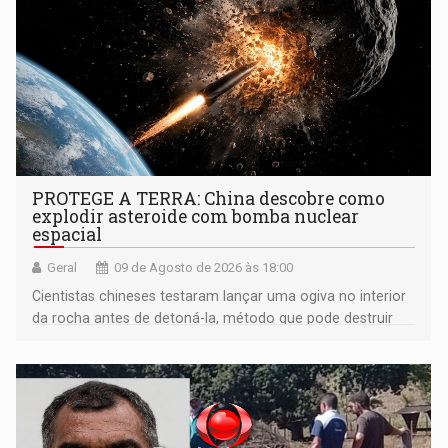
PROTEGE A TERRA: China descobre como
explodir asteroide com bomba nuclear
espacial
Geral
09 de Agosto de 2026 às 18:00
Cientistas chineses testaram lançar uma ogiva no interior
da rocha antes de detoná-la, método que pode destruir
corpos capazes de ameaçar a Terra