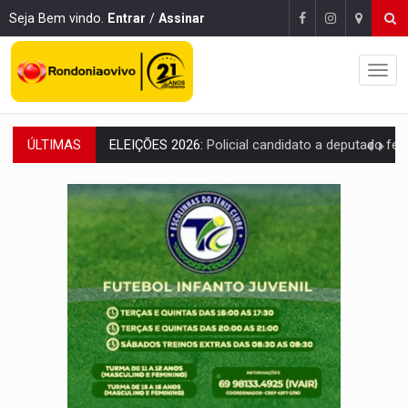
Seja Bem vindo.
Entrar
/
Assinar
ÚLTIMAS
Publicação Legal:
AVISO DE LICITAÇÃO: PREGÃO ELETRÔNICO N.° 90595
NO CASTANHEIRA:
Denúncia de 'tribunal do crime' leva PM a prender ac
NO FLAGRA:
'Churrasco' e comparsas do CV são presos com moto furtad
URGENTE:
Homem é baleado após apontar arma para eq
GRAVE:
Homem é esfaqueado no peito durante briga ent
VÍDEO:
Denarc e Receita Federal apreendem 12 kg de skunk e arma que iam
OPERAÇÃO DA PC:
Membros do CV são presos com armas e drogas após c
ENTRADA GRATUITA:
Espetáculo As Marias Somos Nós será apresen