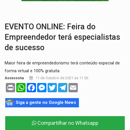
PEDIDO DE PROVIDÊNCIA:
Erosão ameaça acesso a bairros às margens do r
ELEIÇÕES 2026:
Policial candidato a deputado federal do PL declara patrimôn
EVENTO ONLINE: Feira do
Empreendedor terá especialistas
de sucesso
Maior feira de empreendedorismo terá conteúdo especial de
forma virtual e 100% gratuita
11 de Outubro de 2021 às 11:56
Assessoria
Print
WhatsApp
Facebook
Messenger
Twitter
Telegram
Email
Siga a gente no Google News
Compartilhar no Whatsapp