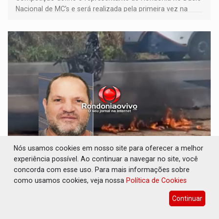
Nacional de MC's e será realizada pela primeira vez na
Praça CEU das Artes
Nós usamos cookies em nosso site para oferecer a melhor
NA BR-364: Identificado motociclista que
experiência possível. Ao continuar a navegar no site, você
morreu após bater de frente com carreta
concorda com esse uso. Para mais informações sobre
Polícia
05 de Agosto de 2026 às 15:43
como usamos cookies, veja nossa
Política de Cookies
Veículo da vítima pegou fogo no local
Continuar