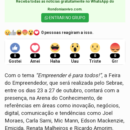
Receba todas as notícias gratuitamente no WhatsApp do
Rondoniaovivo.com.​
ENTRAR NO GRUPO
0 pessoas reagiram a isso.
0
0
0
0
0
0
Gostei
Amei
Haha
Uau
Triste
Grr
Com o tema
“Empreender é para todos!”
, a Feira
do Empreendedor, que será realizada pelo Sebrae,
entre os dias 23 a 27 de outubro, contará com a
presença, na Arena do Conhecimento, de
referências em áreas como inovação, negócios,
digital, comunicação e tendências como Joel
Moraes, Carla Sarni, Mic Mann, Edson Mackenzie,
Emicida, Renata Malheiros e Ricardo Amorim.